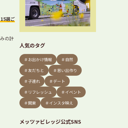
15選ご
休みの計
人気のタグ
＃お出かけ情報
＃自然
＃友だちと
＃思い出作り
＃子連れ
＃デート
＃リフレッシュ
＃イベント
＃関東
＃インスタ映え
メッツァビレッジ公式SNS