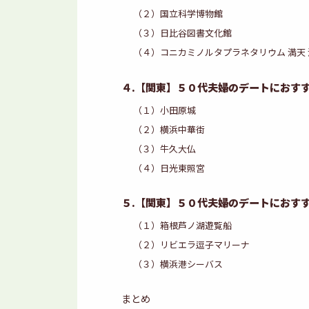
（２）国立科学博物館
（３）日比谷図書文化館
（４）コニカミノルタプラネタリウム 満天 
４.【関東】５０代夫婦のデートにおす
（１）小田原城
（２）横浜中華街
（３）牛久大仏
（４）日光東照宮
５.【関東】５０代夫婦のデートにおす
（１）箱根芦ノ湖遊覧船
（２）リビエラ逗子マリーナ
（３）横浜港シーバス
まとめ