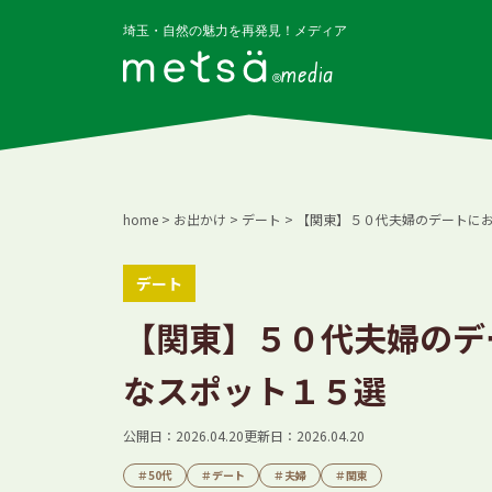
埼玉・自然の魅力を再発見！メディア
media
home
>
お出かけ
>
デート
>
【関東】５０代夫婦のデートに
デート
【関東】５０代夫婦のデ
なスポット１５選
公開日：2026.04.20
更新日：2026.04.20
＃
50代
＃
デート
＃
夫婦
＃
関東