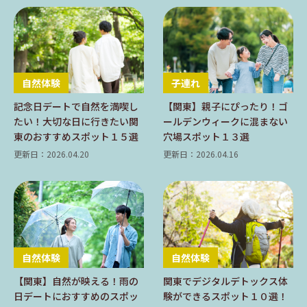
自然体験
子連れ
記念日デートで自然を満喫し
【関東】親子にぴったり！ゴ
たい！大切な日に行きたい関
ールデンウィークに混まない
東のおすすめスポット１５選
穴場スポット１３選
更新日：2026.04.20
更新日：2026.04.16
自然体験
自然体験
【関東】自然が映える！雨の
関東でデジタルデトックス体
日デートにおすすめのスポッ
験ができるスポット１０選！