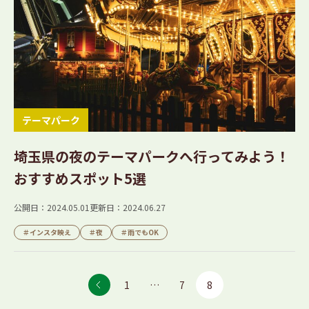
テーマパーク
埼玉県の夜のテーマパークへ行ってみよう！
おすすめスポット5選
公開日：2024.05.01
更新日：2024.06.27
＃インスタ映え
＃夜
＃雨でもOK
投
1
…
7
8
稿