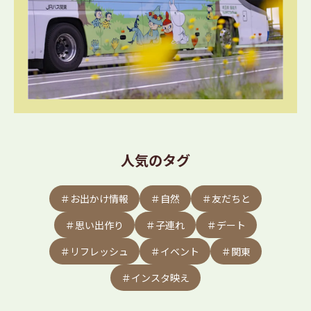
人気のタグ
＃お出かけ情報
＃自然
＃友だちと
＃思い出作り
＃子連れ
＃デート
＃リフレッシュ
＃イベント
＃関東
＃インスタ映え