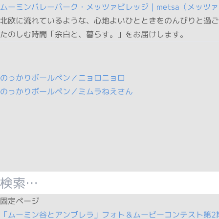
ムーミンバレーパーク・メッツァビレッジ｜metsa（メッツ
北欧に流れているような、心地よいひとときをのんびりと過ごせ
たのしむ時間「余白と、暮らす。」をお届けします。
投
のっかりボールペン／ニョロニョロ
稿
のっかりボールペン／ミムラねえさん
ナ
ビ
ゲ
ー
シ
ョ
検
ン
索
固定ページ
:
「ムーミン谷とアンブレラ」フォト＆ムービーコンテスト第2期