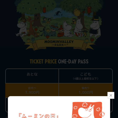
TICKET PRICE
ONE-DAY PASS
おとな
こども
（4歳以上高校生以下）
前売り
前売り
3,900円
1,000円
当日チケット
当日チケット
4,300円
1,300円
※チケットは閉園時間の1時間前までお買い求めいただけます。