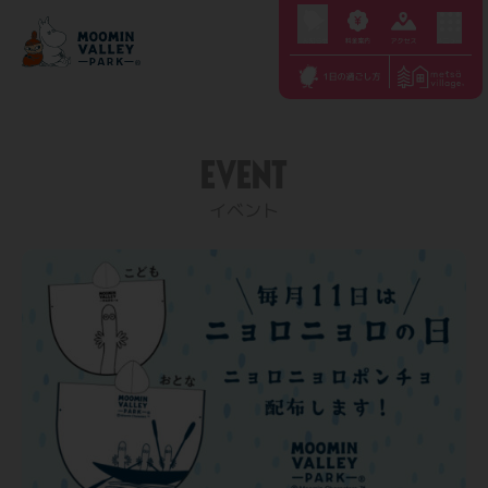
S
k
i
p
t
EVENT
o
c
イベント
o
n
t
e
n
t