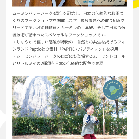
ムーミンバレーパーク3周年を記念し、日本の伝統的な和凧づ
くりのワークショップを開催します。環境問題への取り組みを
リードする北欧の価値観とムーミンの世界観、そして日本の伝
統技術が詰まったスペシャルなワークショップです。
・しなやかで優しい感触が特徴の、自然との共生を掲げるフィ
ンランド Paptic社の素材「PAPTIC / パプティック」を採用
・ムーミンバレーパークのロゴにも登場するムーミントロール
とリトルミイの2種類を日本の伝統的な配色で表現