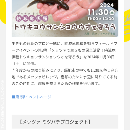
生きもの観察のプロと一緒に、絶滅危惧種を知るフィールドワ
ークイベントの第3弾「メッツァで生きもの保全活動！絶滅危
惧種トウキョウサンショウウオを守ろう」を2024年11月30日
（土）に開催。
昨年度からの取り組みにより、飯能市の中でも1,2位を争う産卵
地であるメッツァビレッジ。産卵のために水辺に降りてくる前
HANNO CITY, SAITAMA PREFECTURE, JAPAN
のこの時期に、環境を整えるための作業を行います。
■第3弾イベントページ
【メッツァ ミツバチプロジェクト】