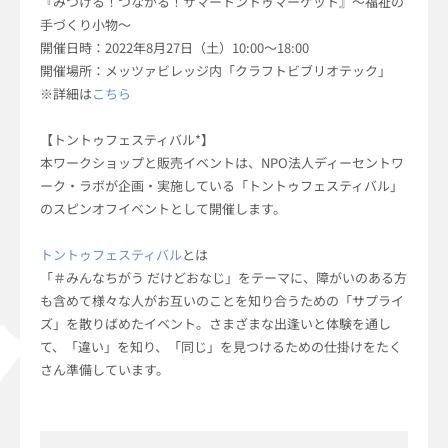
『みつける！つながる！サマートントゥマーケット』～福祉の
手づくり小物～
開催日時：2022年8月27日（土）10:00～18:00
開催場所：メッツァビレッジ内「クラフトビブリオテック」
※詳細は
こちら
【トントゥフェスティバル*】
本ワークショップと販売イベントは、NPO法人ディーセントワ
ーク・ラボが企画・実施している「トントゥフェスティバル」
のスピンオフイベントとして開催します。
トントゥフェスティバル
とは
「＃みんなちがう だけどおなじ」をテーマに、障がいのある方
も含めて様々な人がお互いのことを知り合うための「サプライ
ズ」を散りばめたイベント。さまざまな出逢いと体験を通し
て、「違い」を知り、「同じ」を見つけるための仕掛けをたく
さん準備しています。