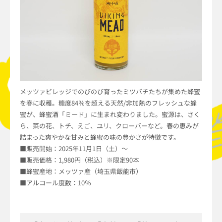
メッツァビレッジでのびのび育ったミツバチたちが集めた蜂蜜
を春に収穫。糖度84％を超える天然/非加熱のフレッシュな蜂
蜜が、蜂蜜酒「ミード」に生まれ変わりました。蜜源は、さく
ら、菜の花、トチ、えご、ユリ、クローバーなど。春の恵みが
詰まった爽やかな甘みと蜂蜜の味の豊かさが特徴です。
■販売開始：2025年11月1日（土）～
■販売価格：1,980円（税込）※限定90本
■蜂蜜産地：メッツァ産（埼玉県飯能市）
■アルコール度数：10％