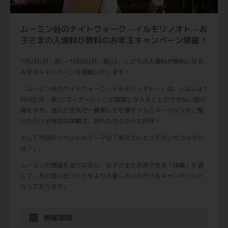
ムーミン谷のナイトウォーク～イルモリノオト～お
子さまの入場料が無料のお年玉キャンペーン開催！
1月2日(月・祝)～1月9日(月・祝)は、こどもの入場料が無料になる
お年玉キャンペーンを開催いたします！
「ムーミン谷のナイトウォーク～イルモリノオト～」は、いよいよ
1
月
9
日
(
月・祝
)
にフィナーレ！この期間しか入ることのできない夜の
森を歩き、澄んだ空気で一層美しさを増すイルミネーションをご覧
いただける特別な体験は、訪れた方々から大好評！
そして今回のイベントのテーマは「あなたにとってたいせつなもの
は？」。
ムーミンの物語を巡りながら、お子さまと共有できる「体験」を通
して、冬の思い出づくりをよりお楽しみいただけるキャンペーンと
なっております。
開催期間