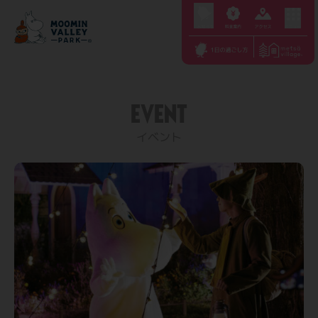
S
k
i
p
t
EVENT
o
c
イベント
o
n
t
e
n
t