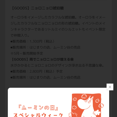
【GOODS】ニョロニョロ琥珀糖
オーロラをイメージしたカラフルな琥珀糖。オーロラをイメー
ジしたカラフルなニョロニョロの形の琥珀糖。イベントのメイ
ンキャラクターであるリトルミイのシルエットもイベント限定
で仲間入り。
■販売価格：1,300円（税込）
■販売場所：はじまりの店、ムーミン谷の売店
※5月～販売開始予定
【GOODS】雨でニョロニョロが増える傘
水がかかるとニョロニョロのデザインが浮き出る不思議な傘。
■販売価格：2,800円（税込）予定
■販売場所：はじまりの店、ムーミン谷の売店
【GOODS】食べられるシャボン玉
遊んで楽しい、食べておいしい不思議なシャボン玉です。
■販売価格：700円（税込）予定
■販売場所：はじまりの店、ムーミン谷の売店