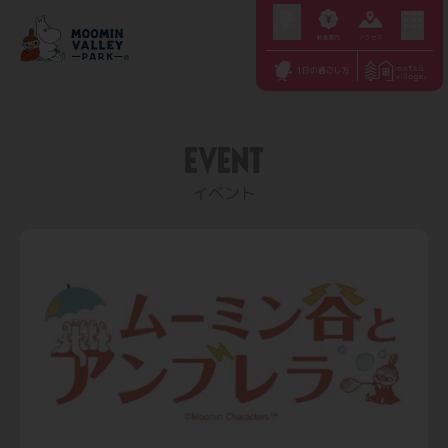
S
k
i
p
t
EVENT
o
c
イベント
o
n
t
e
n
t