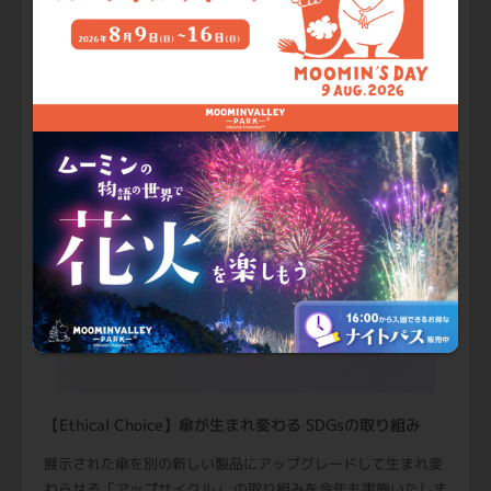
【GOODS】【SOLD OUT】スティックバウムクーヘン
「ムーミン谷とアンブレラ」のロゴが入った、一口サイズの食
べやすいバウムクーヘンです。
■販売価格：450円（税込）
■販売場所：はじまりの店、ムーミン谷の売店
【Ethical Choice】傘が生まれ変わる SDGsの取り組み
展示された傘を別の新しい製品にアップグレードして生まれ変
わらせる「アップサイクル」 の取り組みを今年も実施いたしま