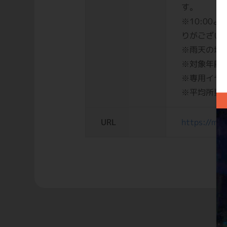
す。
※10:00
りがござい
※雨天の場
※対象年齢
※専用イヤ
※平均所要
URL
https://me