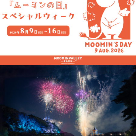
より30分間隔で受付をスタートいたします。各回先着20名様の
ます。予めご了承ください。
合は中止となります。
は小学生以上となります。
ホンの装着が困難とスタッフが判断した場合はご利用いただけ
時間は約1時間となります。
tsa-hanno.com/lp/winterwonderland/#soundwalk