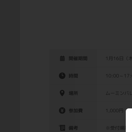
開催期間
1月16日（
時間
10:00～1
場所
ムーミンバ
参加費
1,000円（
備考
※受付場所