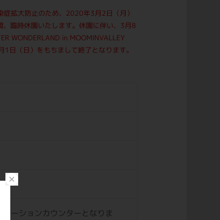
症拡大防止のため、2020年3月2日（月）
間、臨時休園いたします。休園に伴い、3月8
WONDERLAND in MOOMINVALLEY
3月1日（日）をもちまして終了となります。
ォメーションカウンターとなりま