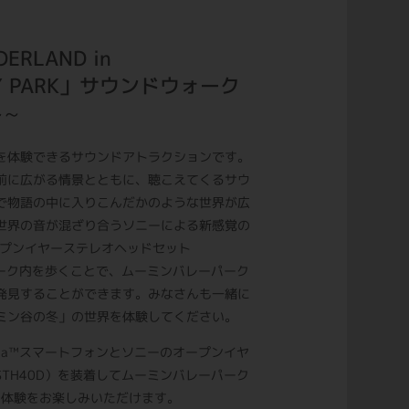
ERLAND in
EY PARK」サウンドウォーク
冬～
を体験できるサウンドアトラクションです。
前に広がる情景とともに、聴こえてくるサウ
で物語の中に入りこんだかのような世界が広
世界の音が混ざり合うソニーによる新感覚の
オープンイヤーステレオヘッドセット
パーク内を歩くことで、ムーミンバレーパーク
発見することができます。みなさんも一緒に
ミン谷の冬」の世界を体験してください。
ria™スマートフォンとソニーのオープンイヤ
TH40D）を装着してムーミンバレーパーク
AR体験をお楽しみいただけます。