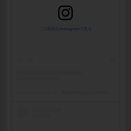
この投稿をInstagramで見る
ムーミンバレーパーク MOOMINVALLEY PARK(@moominvalleypark)がシェアした投稿