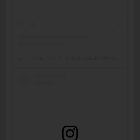
ムーミンバレーパーク MOOMINVALLEY PARK(@moominvalleypark)がシェアした投稿