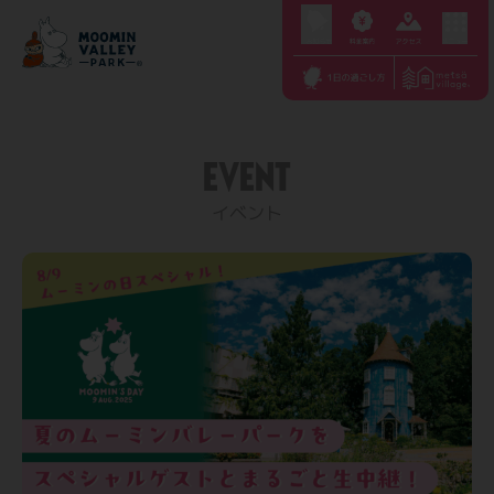
S
k
i
p
t
EVENT
o
c
イベント
o
n
t
e
n
t