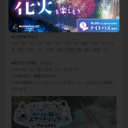
26日（金）27日（土）28日（日）29日（月）30日（火）
■1月開催予定日：
2日（金）3日（土）4日（日）5日（月）6日（火）7日（水）8
日（木）9日（金）10日（土）11日（日）12日（月・祝）17
日（土）18日（日）24日（土）25日（日）31日（土）
■2月開催予定日：
1日（日）7日（土）8日（日）11日（水・祝）14日（土）15
日（日）21日（土）22日（日）23日（月・祝）28日（土）
■開始予定時間：18:00～
2月23日（月・祝）28日（土）は18:30～
※少雨決行、強風荒天中止。
※中止情報についてはメッツァ公式サイト、公式SNSで告知い
たします