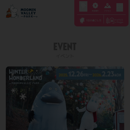
S
k
i
p
t
EVENT
o
c
イベント
o
n
t
e
n
t