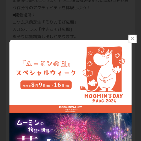
にお楽しみいただけます！ 人工造雪機を使用した雪の世界で思
う存分冬のアクティビティを体験しよう！
■開催場所：
コケムス前芝生「そりあそび広場」
入江のテラス「ゆきあそび広場」
※そりは無料貸し出しがあります。
『ムーミン谷の湖上花火大会～冬～』開催
■12月開催予定日：