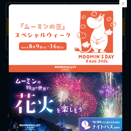
おとな
こども
（4歳以上高校生以下）
前売り
前売り
3,900円
1,000円
当日チケット
当日チケット
4,300円
1,300円
※チケットは閉園時間の1時間前までお買い求めいただけます。
チケット購入
料金案内
お知らせ
施設一覧