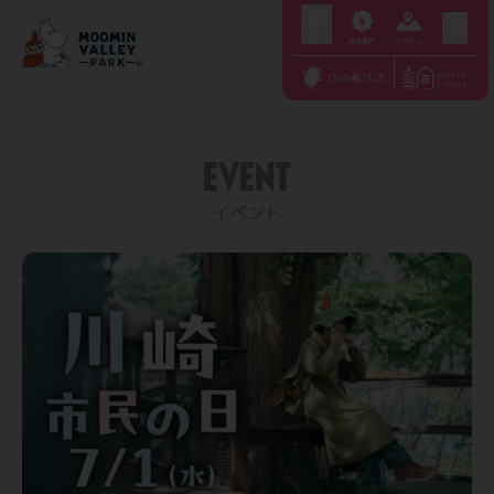
S
k
i
p
t
EVENT
o
c
イベント
o
n
t
e
n
t