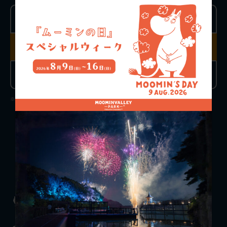
おとな
こども
（4歳以上高校生以下）
前売り
前売り
3,900円
1,000円
当日チケット
当日チケット
4,300円
1,300円
※チケットは閉園時間の1時間前までお買い求めいただけます。
チケット購入
料金案内
お知らせ
施設一覧