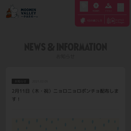
S
k
i
p
t
NEWS & INFORMATION
o
c
お知らせ
o
n
t
お知らせ
2021.02.05
e
2月11日（木・祝）ニョロニョロポンチョ配布しま
n
す！
t