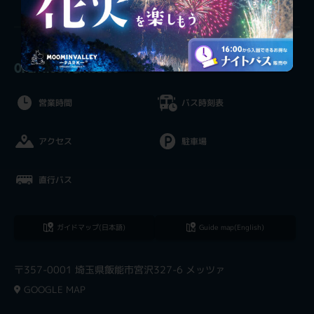
OPEN HOUR & ACCESS
営業時間
バス時刻表
アクセス
駐車場
直行バス
ガイドマップ(日本語)
Guide map(English)
〒357-0001 埼玉県飯能市宮沢327-6 メッツァ
GOOGLE MAP