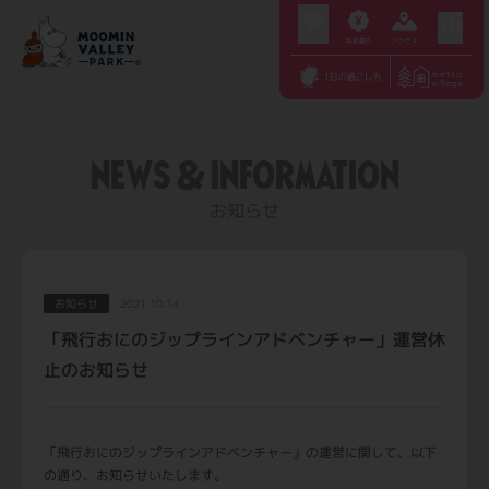
S
k
i
p
t
NEWS & INFORMATION
o
c
お知らせ
o
n
t
お知らせ
2021.10.14
e
「飛行おにのジップラインアドベンチャー」運営休
n
止のお知らせ
t
「飛行おにのジップラインアドベンチャー」の運営に関して、以下
の通り、お知らせいたします。