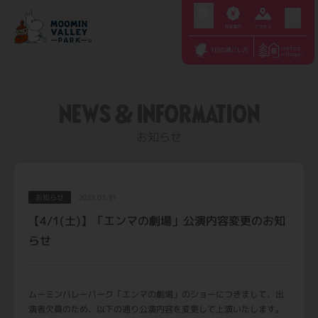
S
k
i
p
t
NEWS & INFORMATION
o
c
お知らせ
o
n
t
お知らせ
2023.03.31
e
【4/1(土)】「エンマの劇場」公演内容変更のお知
n
らせ
t
ムーミンバレーパーク「エンマの劇場」のショーにつきまして、出
演者欠員のため、以下の通り公演内容を変更して上演いたします。