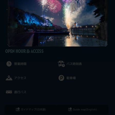
ショー&
グッズ
グリーティング
ワークショップ
OPEN HOUR & ACCESS
営業時間
バス時刻表
アクセス
駐車場
直行バス
ガイドマップ(日本語)
Guide map(English)