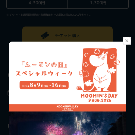
4,300円
1,300円
※チケットは閉園時間の1時間前までお買い求めいただけます。
チケット購入
料金案内
お知らせ
施設一覧
イベント情報
アクティビティ
ムーミンバレー
エキシビジョン
パークとは
オフィシャルホテル
フード