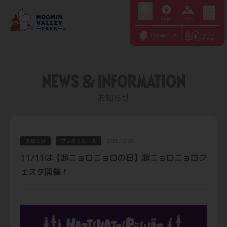
S
k
i
p
t
NEWS & INFORMATION
o
c
お知らせ
o
n
t
お知らせ
プレスリリース
2025.10.09
e
11/11は【超ニョロニョロの日】超ニョロニョロフ
n
ェスタ開催！
t