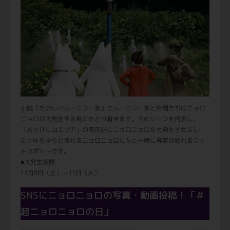
小説『たのしいムーミン一家』でムーミン一家と仲間たちはニョロ
ニョロが大発生する島にたどり着きます。そのシーンを再現し、
「おさびし山エリア」の気圧計にニョロニョロを大発生させまし
た！ゆらゆらと揺れるニョロニョロたちと一緒に写真が撮れるフォ
トスポットです。
■大発生期間
11月8日（土）～11日（火）
SNSにニョロニョロの写真・動画投稿！「＃
超ニョロニョロの日」