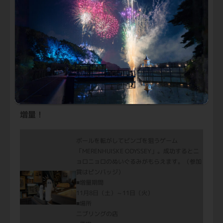
毎月変わるデザインが集めたくなる、直径28㎜の
ポッティングシール（非売品）を『ニョロニョロ
の日』来園者にプレゼント。スマホに貼ったり、
コレクション用台紙に貼ってお楽しみいただけま
す。
■開催日：11月11日（火）
■配布場所：はじまりの入り江エリア
ゲーム「MERENHUISKE ODYSSEY」でボール1個
増量！
ボールを転がしてビンゴを狙うゲーム
「MERENHUISKE ODYSSEY」。成功するとニ
ョロニョロのぬいぐるみがもらえます。（参加
賞はピンバッジ）
■増量期間
11月8日（土）～11日（火）
■場所
二ブリングの店