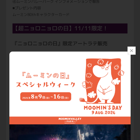
④ムーミンバレーパーク インフォメーションで報告
■プレゼント内容
ムーミン80thキャラクターカード
【超ニョロニョロの日】11/11限定！
『ニョロニョロの日』限定アートラテ販売
毎月限定の『ニョロニョロの日』オ
リジナルデザインが入ったアートラ
テを販売。
■開催日：11月11日（火）
■販売場所：ライブラリー カフェ（コ
ケムス2階）
■販売価格：980円（税込）
※写真はイメージです。
【先着1111名様】ニョロニョロの日アートデザイ
ンポッティングシールプレゼント