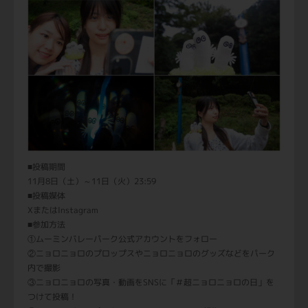
■投稿期間
11月8日（土）～11日（火）23:59
■投稿媒体
XまたはInstagram
■参加方法
①ムーミンバレーパーク公式アカウントをフォロー
②ニョロニョロのプロップスやニョロニョロのグッズなどをパーク
内で撮影
③ニョロニョロの写真・動画をSNSに「＃超ニョロニョロの日」を
つけて投稿！