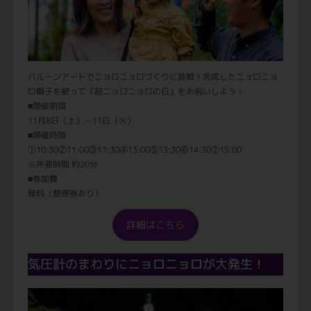
バルーンアートでニョロニョロづくりに挑戦！完成したニョロニョ
ロ帽子を被って『超ニョロニョロの日』をお祝いしよう！
■開催期間
11月8日（土）～11日（火）
■開催時間
①10:30②11:00③11:30④13:00⑤13:30⑥14:30⑦15:00
※所要時間 約20分
■参加費
無料（整理券あり）
詳細はこちら
気圧計のまわりにニョロニョロが大発生！