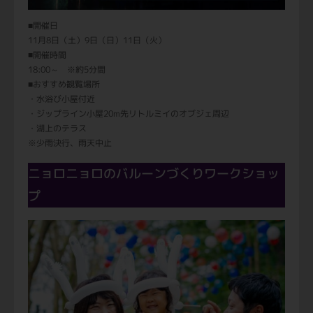
■開催日
11月8日（土）9日（日）11日（火）
■開催時間
18:00～ ※約5分間
■おすすめ観覧場所
・水浴び小屋付近
・ジップライン小屋20m先リトルミイのオブジェ周辺
・湖上のテラス
※少雨決行、雨天中止
ニョロニョロのバルーンづくりワークショッ
プ