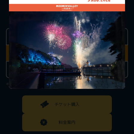
TICKET PRICE
ONE-DAY PASS
おとな
こども
（4歳以上高校生以下）
前売り
前売り
3,900円
1,000円
当日チケット
当日チケット
4,300円
1,300円
※チケットは閉園時間の1時間前までお買い求めいただけます。
チケット購入
料金案内