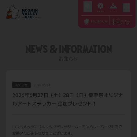
S
k
i
p
t
NEWS & INFORMATION
o
c
お知らせ
o
n
t
お知らせ
2026.06.24
e
2026年6月27日（土）28日（日）夏至祭オリジナ
n
ルアートステッカー 追加プレゼント！
t
いつもメッツァ（メッツァビレッジ・ムーミンバレーパーク）をご
愛顧いただきありがとうございます。