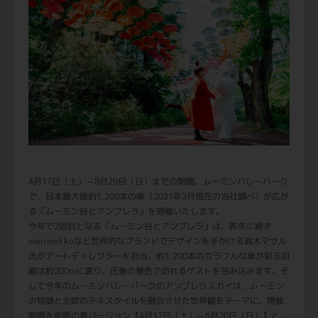
4月17日（土）～8月29日（日）までの期間、ムーミンバレーパーク
で、日本最大級約1,200本の傘（2021年2月現在の当社調べ）が広が
る「ムーミン谷とアンブレラ」を開催いたします。
今年で2回目となる「ムーミン谷とアンブレラ」は、昨年に続き
marimekkoなど世界的なブランドでデザインを手がける鈴木マサル
氏がアートディレクターを担当。約1,200本のカラフルな傘が彩る回
廊は約200mに渡り、圧巻の景色で訪れるゲストを包み込みます。そ
して今年のムーミンバレーパークのアンブレラスカイは、ムーミン
の物語と北欧のテキスタイルを融合させた世界観をテーマに、開催
期間を前期の春バージョン【4月17日（土）～6月20日（日）】と、