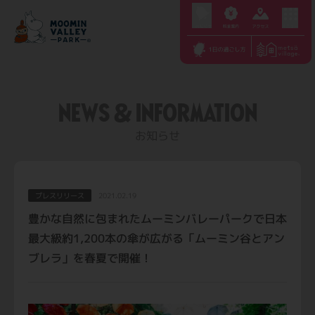
S
k
i
p
t
NEWS & INFORMATION
o
c
お知らせ
o
n
t
プレスリリース
2021.02.19
e
豊かな自然に包まれたムーミンバレーパークで日本
n
最大級約1,200本の傘が広がる「ムーミン谷とアン
t
ブレラ」を春夏で開催！