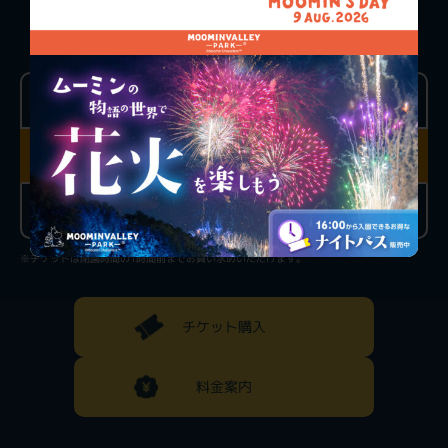
TICKET PRICE
ONE-DAY PASS
おとな
こども
（4歳以上高校生以下）
前売り
前売り
3,900円
1,000円
当日チケット
当日チケット
4,300円
1,300円
※チケットは閉園時間の1時間前までお買い求めいただけます。
チケット購入
料金案内