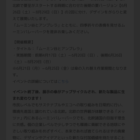
北欧で夏至がスタートする時期に合わせた後期の夏バージョン【6月
26日（土）～8月29日（日）】の2回に分け、デザインをがらりと変
えて展開いたします。
「ムーミン谷とアンブレラ」とともに、四季折々の表情を見せるム
ーミンバレーパークを是非お楽しみください。
【開催概要】
・タイトル：「ムーミン谷とアンブレラ」
・実施期間：前期4月17日（土）～6月20日（日）、後期6月26日
（土）～8月29日（日）
※6月21日（月）～6月25日（金）は傘の入れ替え作業期間となりま
す。
イベントの詳細については
こちら
イベント終了後、展示の傘がアップサイクルされ、新たな製品に生
まれ変わります！
市民レベルでもサステナブルやエコへの取り組みを日常的に行い、
環境先進国と謳われている北欧。北欧の世界観が体験できる「メッ
ツァ」内にあるムーミンバレーパークでも、北欧諸国の目指す理念
に共感。個の企業レベルで少しずつでも環境に貢献できる地球にや
さしい取り組みをめざすべく、本来であれば捨てられるはずの廃棄
物に、デザインやアイデアといった新たな付加価値を持たせること