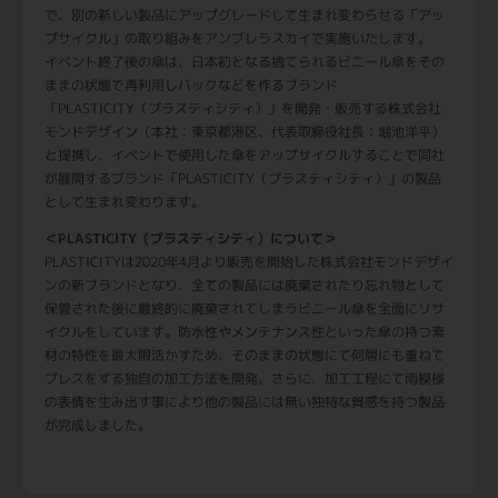
で、別の新しい製品にアップグレードして生まれ変わらせる「アッ
プサイクル」の取り組みをアンブレラスカイで実施いたします。
イベント終了後の傘は、日本初となる捨てられるビニール傘をその
ままの状態で再利用しバックなどを作るブランド
「PLASTICITY（プラスティシティ）」を開発・販売する株式会社
モンドデザイン（本社：東京都港区、代表取締役社長：堀池洋平）
と提携し、イベントで使用した傘をアップサイクルすることで同社
が展開するブランド「PLASTICITY（プラスティシティ）」の製品
として生まれ変わります。
＜PLASTICITY（プラスティシティ）について＞
PLASTICITYは2020年4月より販売を開始した株式会社モンドデザイ
ンの新ブランドとなり、全ての製品には廃棄されたり忘れ物として
保管された後に最終的に廃棄されてしまうビニール傘を全面にリサ
イクルをしています。防水性やメンテナンス性といった傘の持つ素
材の特性を最大限活かすため、そのままの状態にて何層にも重ねて
プレスをする独自の加工方法を開発。さらに、加工工程にて雨模様
の表情を生み出す事により他の製品には無い独特な質感を持つ製品
が完成しました。