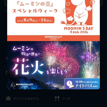
4,300円
1,300円
※チケットは閉園時間の1時間前までお買い求めいただけます。
チケット購入
料金案内
お知らせ
施設一覧
イベント情報
アクティビティ
ムーミンバレー
エキシビジョン
パークとは
オフィシャルホテル
フード