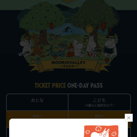
TICKET PRICE
ONE-DAY PASS
おとな
こども
（4歳以上高校生以下）
前売り
前売り
3,900円
1,000円
当日チケット
当日チケット