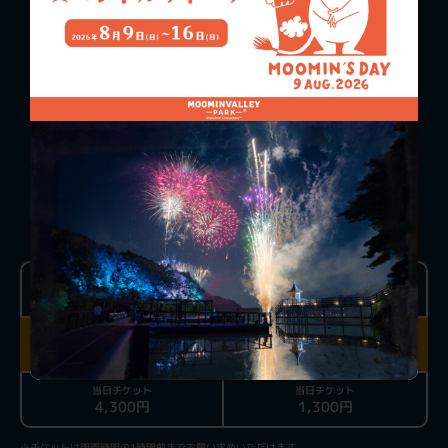
TICKET PRICE
ONE-DAY PASS
おとな
こども
（4歳以上高校生以下）
前売り
前売り
3,900円
1,000円
当日チケット
当日チケット
4,300円
1,300円
※チケットは閉園時間の1時間前までお買い求めいただけます。