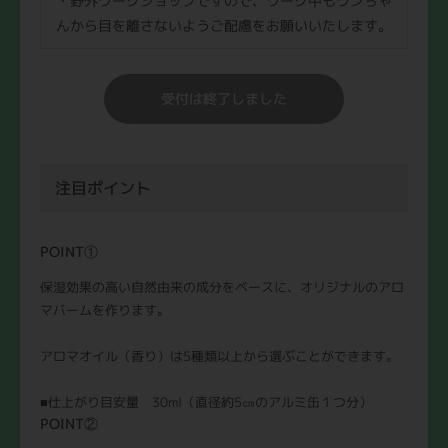
・野外ワークショップですので、ワーク中もワンちゃ
んから目を離さないようご配慮をお願いいたします。
受付は終了しました
注目ポイント
POINT①
保湿効果の高い自然由来の成分をベースに、オリジナルのアロ
マバームを作ります。
アロマオイル（香り）は5種類以上から選ぶことができます。
■仕上がり目安量 30ml（直径約5㎝のアルミ缶１つ分）
POINT②