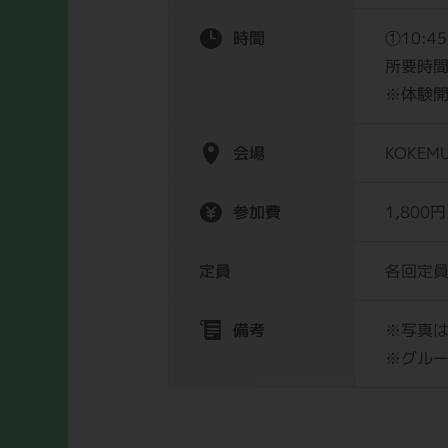
時間
①10:4
所要時間
※体験開
会場
KOKEM
参加費
1,800
定員
各回定
備考
※写真
※グル