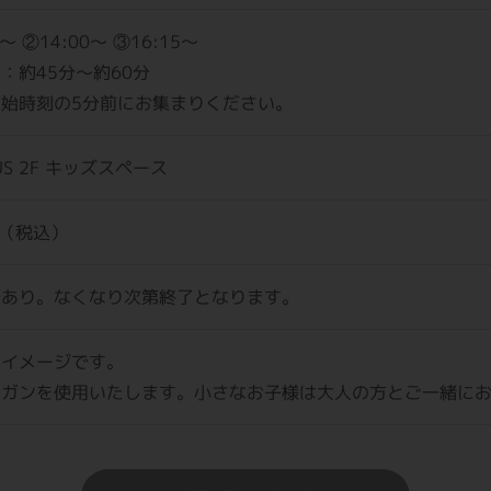
5〜 ②14:00〜 ③16:15〜
：約45分〜約60分
始時刻の5分前にお集まりください。
US 2F キッズスペース
円（税込）
員あり。なくなり次第終了となります。
はイメージです。
ーガンを使用いたします。小さなお子様は大人の方とご一緒に