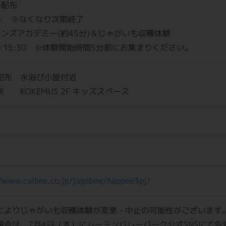
券配布
0～ ※なくなり次第終了
レンズアカデミー(約45分)＆じゃがいも収穫体験
0～15:30 ※体験開始時間5分前にお集まりください。
配布 水浴び小屋付近
 KOKEMUS 2F キッズスペース
//www.calbee.co.jp/jagabee/happee3pj/
によりじゃがいも収穫体験が変更・中止の可能性がございます
場合は、7月4日（木）にムーミンバレーパーク公式SNSにて告