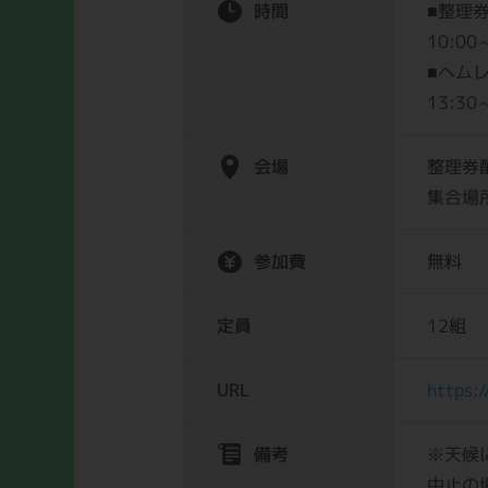
時間
■整理
10:0
■ヘム
13:3
会場
整理券
集合場所
参加費
無料
定員
12組
URL
https:
備考
※天候
中止の