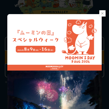
TICKET PRICE
ONE-DAY PASS
おとな
こども
（4歳以上高校生以下）
前売り
前売り
3,900円
1,000円
当日チケット
当日チケット
4,300円
1,300円
※チケットは閉園時間の1時間前までお買い求めいただけます。
チケット購入