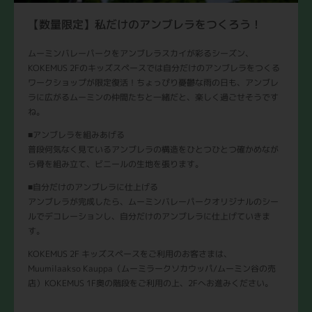
【数量限定】私だけのアンブレラをつくろう！
ムーミンバレーパークをアンブレラスカイが彩るシーズン、
KOKEMUS 2Fのキッズスペースでは自分だけのアンブレラをつくる
ワークショップが限定復活！ちょっぴり憂鬱な雨の日も、アンブレ
ラに広がるムーミンの仲間たちと一緒だと、楽しく過ごせそうです
ね。
■アンブレラを組みあげる
普段何気なく見ているアンブレラの構造をひとつひとつ確かめなが
ら骨を組み立て、ビニールの生地を張ります。
■自分だけのアンブレラに仕上げる
アンブレラが完成したら、ムーミンバレーパークオリジナルのシー
ルでデコレーションし、自分だけのアンブレラに仕上げていきま
す。
KOKEMUS 2F キッズスペースをご利用のお客さまは、
Muumilaakso Kauppa（ムーミラークソカウッパ/ムーミン谷の売
店）KOKEMUS 1F奥の階段をご利用の上、2Fへお進みください。