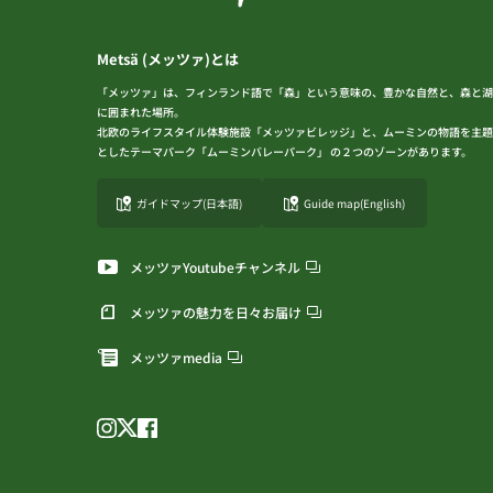
Metsä (メッツァ)とは
「メッツァ」は、フィンランド語で「森」という意味の、豊かな自然と、森と湖
に囲まれた場所。
北欧のライフスタイル体験施設「メッツァビレッジ」と、ムーミンの物語を主題
としたテーマパーク「ムーミンバレーパーク」 の２つのゾーンがあります。
ガイドマップ(日本語)
Guide map(English)
メッツァYoutubeチャンネル
メッツァの魅力を日々お届け
メッツァmedia