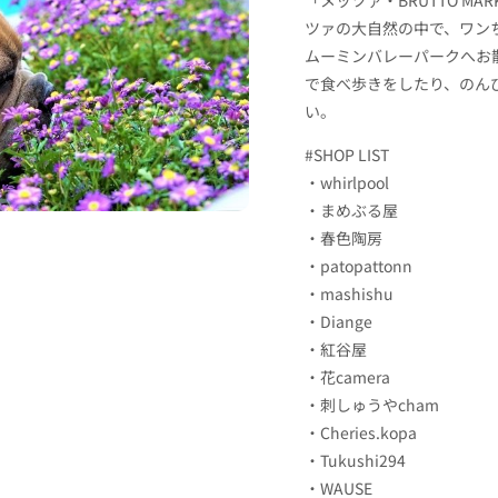
ツァの大自然の中で、ワン
ムーミンバレーパークへお
で食べ歩きをしたり、のん
い。
#SHOP LIST
・whirlpool
・まめぶる屋
・春色陶房
・patopattonn
・mashishu
・Diange
・紅谷屋
・花camera
・刺しゅうやcham
・Cheries.kopa
・Tukushi294
・WAUSE