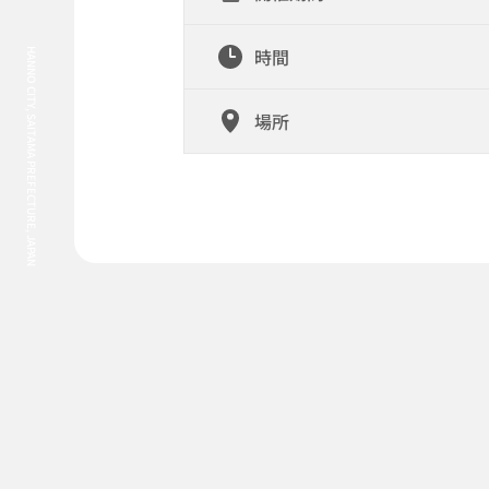
時間
HANNO CITY, SAITAMA PREFECTURE, JAPAN
場所