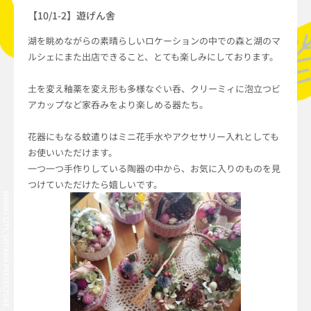
【10/1-2】遊げん舎
湖を眺めながらの素晴らしいロケーションの中での森と湖のマ
ルシェにまた出店できること、とても楽しみにしております。
土を変え釉薬を変え形も多様なぐい呑、クリーミィに泡立つビ
アカップなど家呑みをより楽しめる器たち。
花器にもなる蚊遣りはミニ花手水やアクセサリー入れとしても
お使いいただけます。
一つ一つ手作りしている陶器の中から、お気に入りのものを見
つけていただけたら嬉しいです。
HANNO CITY, SAITAMA PREFECTURE, JAPAN