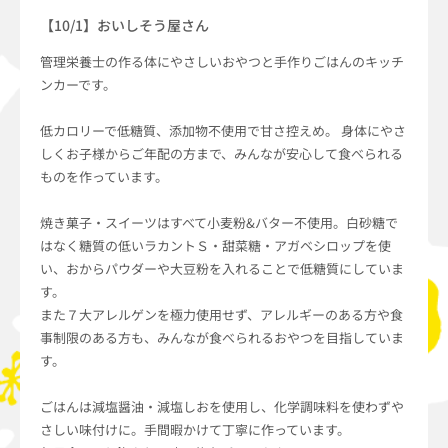
【10/1】おいしそう屋さん
管理栄養士の作る体にやさしいおやつと手作りごはんのキッチ
ンカーです。
低カロリーで低糖質、添加物不使用で甘さ控えめ。 身体にやさ
しくお子様からご年配の方まで、みんなが安心して食べられる
ものを作っています。
焼き菓子・スイーツはすべて小麦粉&バター不使用。白砂糖で
はなく糖質の低いラカントＳ・甜菜糖・アガベシロップを使
い、おからパウダーや大豆粉を入れることで低糖質にしていま
す。
また７大アレルゲンを極力使用せず、アレルギーのある方や食
事制限のある方も、みんなが食べられるおやつを目指していま
す。
ごはんは減塩醤油・減塩しおを使用し、化学調味料を使わずや
さしい味付けに。手間暇かけて丁寧に作っています。