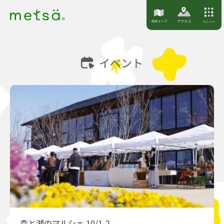
S
k
i
p
イベント
t
o
c
o
n
t
e
n
t
森と湖のマルシェ 10/1-2