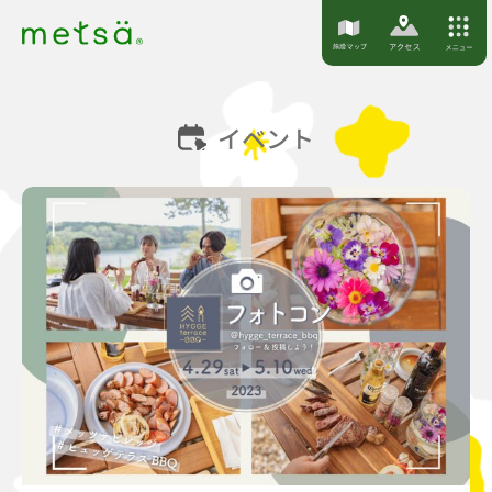
S
k
i
p
イベント
t
o
c
o
n
t
e
n
t