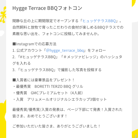
Hygge Terrace BBQフォトコン
閑静な丘の上に期間限定でオープンする「
ヒュッゲテラスBBQ
」。
自然飼料と放牧で育ったこだわりの食材が楽しめるBBQテラスでの
素敵な思い出を、フォトコンに投稿してみませんか。
■Instagramでの応募方法
1. 公式アカウント「
＠hygge_terrace_bbq
」をフォロー
2. 「#ヒュッゲテラスBBQ」「＃メッツァビレッジ」のハッシュタ
グを入れる
3. 「ヒュッゲテラスBBQ」で撮影した写真を投稿する
■入賞者には豪華景品をプレゼント！
・最優秀賞 BORETTI TERZO BBQ グリル
・優秀賞 GMCプレミアムセット（4人前）
・入賞 アリュメールオリジナルシエラカップ3個セット
最優秀賞/優秀賞/入賞の発表は、ページ下部にて発表！入賞された
皆さま、おめでとうございます！
ご参加いただいた皆さま、ありがとうございました！