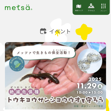
S
k
i
p
イベント
t
o
c
o
n
t
e
n
t