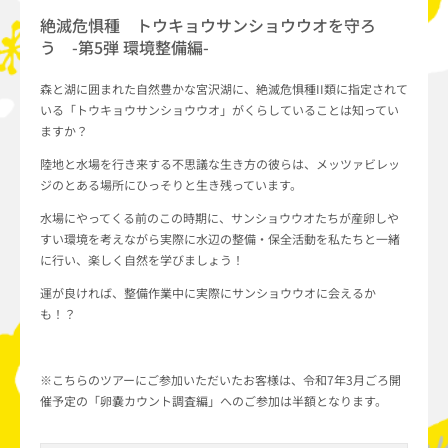
絶滅危惧種 トウキョウサンショウウオを守ろ
う -第5弾 環境整備編-
森と湖に囲まれた自然豊かな宮沢湖に、絶滅危惧種II類に指定されて
いる「トウキョウサンショウウオ」がくらしていることは知ってい
ますか？
陸地と水場を行き来する不思議な生き方の彼らは、メッツァビレッ
ジのとある場所にひっそりと生き残っています。
水場にやってくる前のこの時期に、サンショウウオたちが産卵しや
すい環境を考えながら実際に水辺の整備・保全活動を私たちと一緒
に行い、楽しく自然を学びましょう！
運が良ければ、整備作業中に実際にサンショウウオに会えるか
も！？
※こちらのツアーにご参加いただいたお客様は、令和7年3月ごろ開
催予定の「卵嚢カウント調査編」へのご参加は半額となります。