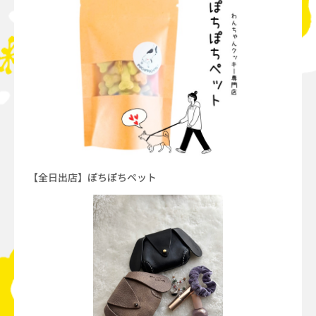
【全日出店】ぽちぽちペット