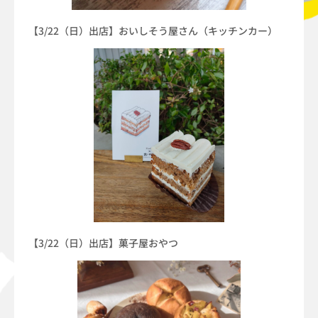
【3/22（日）出店】おいしそう屋さん（キッチンカー）
【3/22（日）出店】菓子屋おやつ