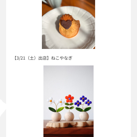
【3/21（土）出店】ねこやなぎ