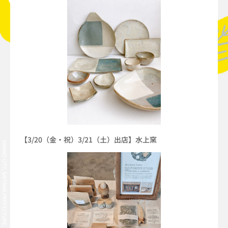
【3/20（金・祝）3/21（土）出店】水上窯
HANNO CITY, SAITAMA PREFECTURE, JAPAN