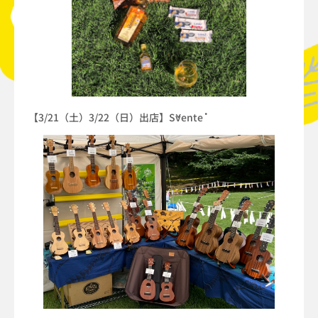
【3/21（土）3/22（日）出店】Šventė