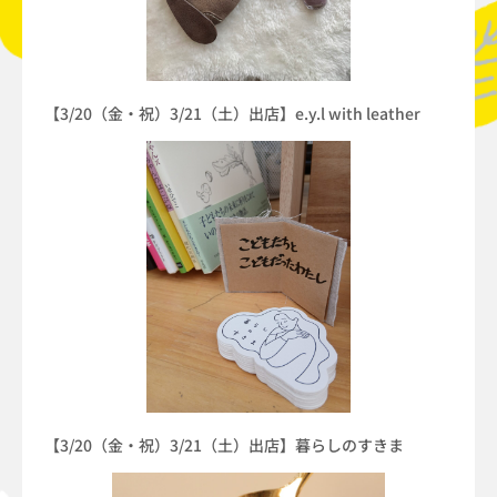
【3/20（金・祝）3/21（土）出店】e.y.l with leather
【3/20（金・祝）3/21（土）出店】暮らしのすきま