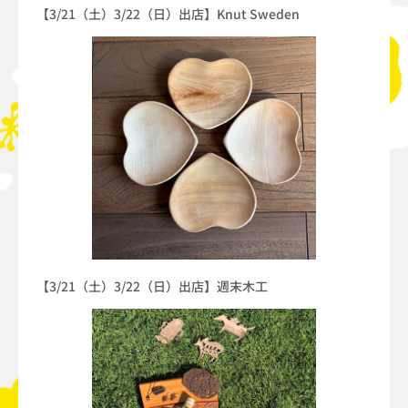
【3/21（土）3/22（日）出店】Knut Sweden
【3/21（土）3/22（日）出店】週末木工