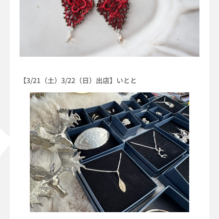
【3/21（土）3/22（日）出店】いとと