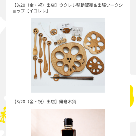
【3/20（金・祝）出店】ウクレレ移動販売＆出張ワークシ
ョップ【イコレレ】
【3/20（金・祝）出店】鎌倉木貨