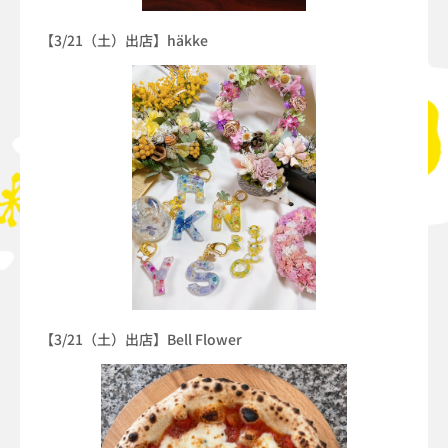
【3/21（土）出店】häkke
【3/21（土）出店】Bell Flower