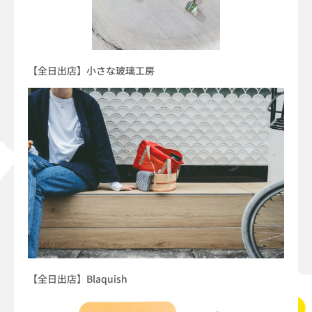
【全日出店】小さな玻璃工房
【全日出店】Blaquish