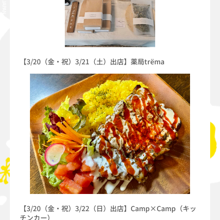
【3/20（金・祝）3/21（土）出店】薬局trëma
【3/20（金・祝）3/22（日）出店】Camp×Camp（キッ
チンカー）