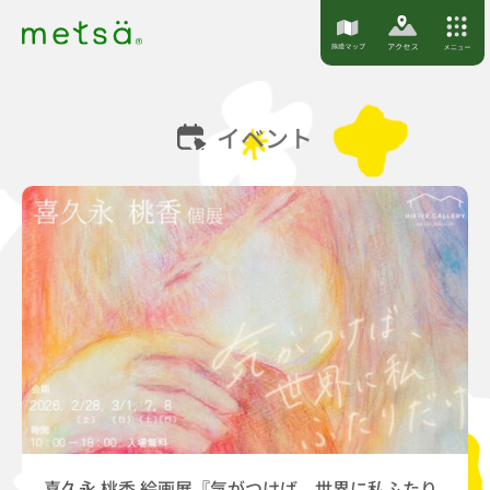
S
k
i
p
イベント
t
o
c
o
n
t
e
n
t
喜久永 桃香 絵画展『気がつけば、世界に私ふたり