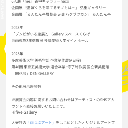
6人展「me」 谷中ギャラリーhaco
企画展「壁 ぼくらを隔てるモノとは…」 弘重ギャラリー
企画展 「らんたん亭展覧会 withハクブツカン」 らんたん亭
2023年
「ゾンビがいる絵展2」 Gallery スペースくらげ
油画専攻3年選抜展 多摩美術大学イイオホール
2025年
多摩美術大学 美術学部 卒業制作展(A日程)
第48回 東京五美術大学 連合卒業･修了制作展 国立新美術館
「開花展」DEN GALLERY
その他展示歴多数
※展覧会内容に関するお問い合わせはアーティストのSNSアカ
ウントへ直接お願いいたします。
Hifive Gallery
大好評の
「雨つぶアート」
をはじめとしたオリジナルアートプ