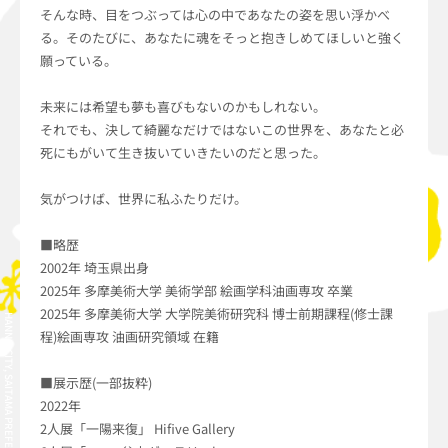
そんな時、目をつぶっては心の中であなたの姿を思い浮かべ
る。そのたびに、あなたに魂をそっと抱きしめてほしいと強く
願っている。
未来には希望も夢も喜びもないのかもしれない。
それでも、決して綺麗なだけではないこの世界を、あなたと必
死にもがいて生き抜いていきたいのだと思った。
気がつけば、世界に私ふたりだけ。
■略歴
2002年 埼玉県出身
2025年 多摩美術大学 美術学部 絵画学科油画専攻 卒業
2025年 多摩美術大学 大学院美術研究科 博士前期課程(修士課
HANNO CITY, SAITAMA PREFECTURE, JAPAN
程)絵画専攻 油画研究領域 在籍
■展示歴(一部抜粋)
2022年
2人展「一陽来復」 Hifive Gallery