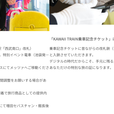
「KAWAII TRAIN乗車記念チケッ
池袋駅「西武南口」改札）
乗車記念チケットに昔ながらの改札鋏（
到着。特別イベント電車（池袋発－
と入鋏させていただきます。
デジタルの時代だからこそ、手元に残る
線バスにてメッツァへご移動くださ
あなただけの特別な旅の証になります。
間調整をお願いする場合があ
ツァ到着で旅行商品としての提供内
能」にて増田セバスチャン・館長後