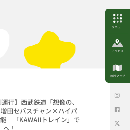
特別運行】西武鉄道「想像の、
×増田セバスチャン×ハイパ
能 「KAWAIIトレイン」で
A」へ！