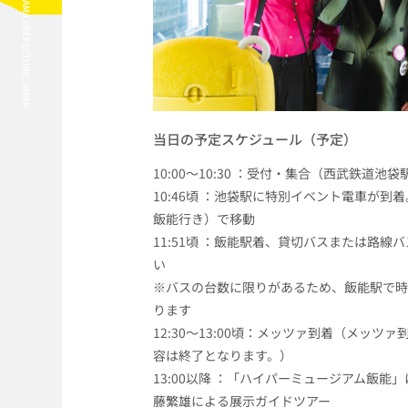
HANNO CITY, SAITAMA PREFECTURE, JAPAN
当日の予定スケジュール（予定）
10:00～10:30 ：受付・集合（西武鉄道
10:46頃 ：池袋駅に特別イベント電車が
飯能行き）で移動
11:51頃 ：飯能駅着、貸切バスまたは路
い
※バスの台数に限りがあるため、飯能駅で時
ります
12:30～13:00頃：メッツァ到着（メッ
容は終了となります。）
13:00以降 ：「ハイパーミュージアム飯
藤繁雄による展示ガイドツアー