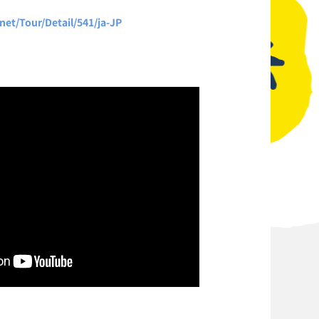
net/Tour/Detail/541/ja-JP