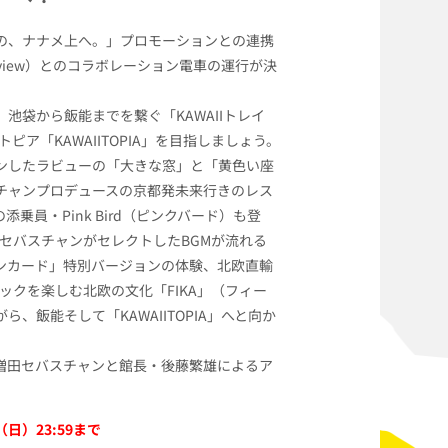
の、ナナメ上へ。」プロモーションとの連携
view）とのコラボレーション電車の運行が決
池袋から飯能までを繋ぐ「KAWAIIトレイ
トピア「KAWAIITOPIA」を目指しましょう。
ンしたラビューの「大きな窓」と「黄色い座
チャンプロデュースの京都発未来行きのレス
」の添乗員・Pink Bird（ピンクバード）も登
増田セバスチャンがセレクトしたBGMが流れる
ンカード」特別バージョンの体験、北欧直輸
ナックを楽しむ北欧の文化「FIKA」（フィー
、飯能そして「KAWAIITOPIA」へと向か
増田セバスチャンと館長・後藤繁雄によるア
（日）23:59まで