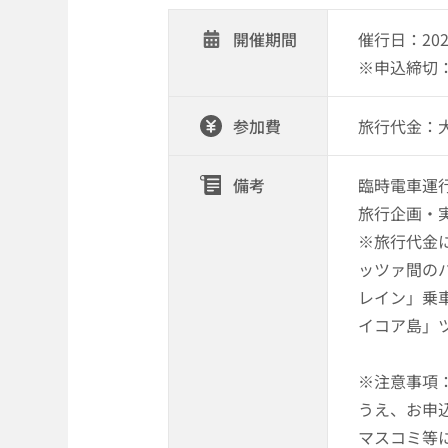
開催期間
催行日：20
※申込締切：2
参加費
旅行代金：大人
備考
臨時電車運
旅行企画・
※旅行代金
ッツァ間の
レイン」乗
イコア島」
※注意事項
うえ、お申
マスコミ等