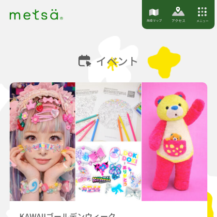
S
k
i
p
イベント
t
o
c
o
n
t
e
n
t
KAWAIIゴールデンウィーク