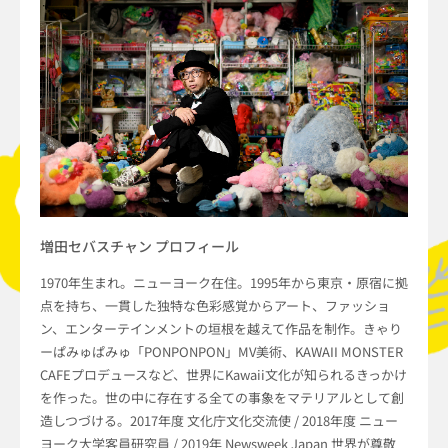
増田セバスチャン プロフィール
1970年生まれ。ニューヨーク在住。1995年から東京・原宿に拠
点を持ち、一貫した独特な色彩感覚からアート、ファッショ
ン、エンターテインメントの垣根を越えて作品を制作。きゃり
ーぱみゅぱみゅ「PONPONPON」MV美術、KAWAII MONSTER
CAFEプロデュースなど、世界にKawaii文化が知られるきっかけ
を作った。世の中に存在する全ての事象をマテリアルとして創
造しつづける。2017年度 文化庁文化交流使 / 2018年度 ニュー
ヨーク大学客員研究員 / 2019年 Newsweek Japan 世界が尊敬