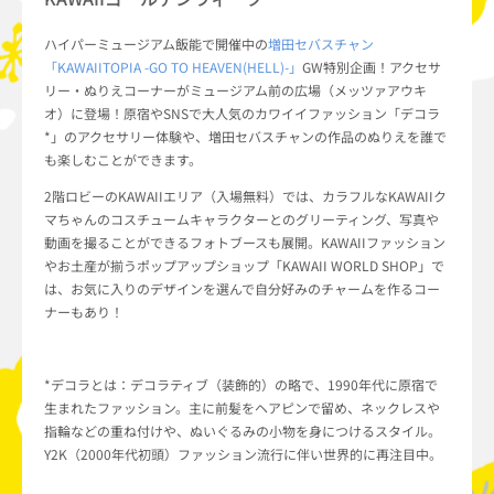
ハイパーミュージアム飯能で開催中の
増田セバスチャン
「KAWAIITOPIA -GO TO HEAVEN(HELL)-」
GW特別企画！アクセサ
リー・ぬりえコーナーがミュージアム前の広場（メッツァアウキ
オ）に登場！原宿やSNSで大人気のカワイイファッション「
デコラ
*」のアクセサリー体験や、増田セバスチャンの作品のぬりえを誰で
も楽しむことができます。
2階ロビーのKAWAIIエリア（入場無料）では、カラフルなKAWAIIク
マちゃんのコスチュームキャラクターとのグリーティング、写真や
動画を撮ることができるフォトブースも展開。KAWAIIファッション
やお土産が揃うポップアップショップ「KAWAII WORLD SHOP」で
は、お気に入りのデザインを選んで自分好みのチャームを作るコー
ナーもあり！
*デコラとは：デコラティブ（装飾的）の略で、1990年代に原宿で
生まれたファッション。主に前髪をヘアピンで留め、ネックレスや
指輪などの重ね付けや、ぬいぐるみの小物を身につけるスタイル。
Y2K（2000年代初頭）ファッション流行に伴い世界的に再注目中。