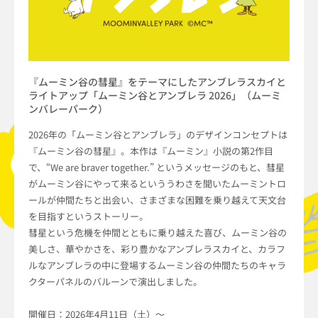
『ムーミン谷の彗星』をテーマにしたアンブレラスカイと
ライトアップ「ムーミン谷とアンブレラ 2026」（ムーミ
ンバレーパーク）
2026年の「ムーミン谷とアンブレラ」のデザインコンセプトは
『ムーミン谷の彗星』。本作は『ムーミン』小説の第2作目
で、“We are braver together.” というメッセージのもと、彗星
がムーミン谷にやって来るといううわさを聞いたムーミントロ
ールが仲間たちと出会い、さまざまな困難を乗り越えて天文台
を目指すというストーリー。
彗星という危機を仲間とともに乗り越えた喜び、ムーミン谷の
美しさ、華やかさを、彩り豊かなアンブレラスカイと、カラフ
ルなアンブレラの中に登場するムーミン谷の仲間たちのキャラ
クターパネルのバルーンで演出しました。
開催日：2026年4月11日（土）～