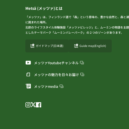
Metsä (メッツァ)とは
「メッツァ」は、フィンランド語で「森」という意味の、豊かな自然と、森と湖
に囲まれた場所。
北欧のライフスタイル体験施設「メッツァビレッジ」と、ムーミンの物語を主題
としたテーマパーク「ムーミンバレーパーク」 の２つのゾーンがあります。
ガイドマップ(日本語)
Guide map(English)
メッツァYoutubeチャンネル
メッツァの魅力を日々お届け
メッツァmedia