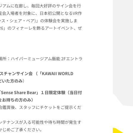
ジアムに在廊し、毎回大好評のサイン会を行
覧会入場者を対象に、日本初公開となるVR作
ar (センス・シェア・ベア)」の体験会を実施しま
26」のフィナーレを飾るアートイベント、ぜ
。
場所：ハイパーミュージアム飯能 2Fエントラ
バスチャンサイン会 （「KAWAII WORLD
だいた方のみ
）
「Sense Share Bear」１日限定体験（当日付
をお持ちの方のみ）
会鑑賞後、スタッフにチケットをご提示くだ
ンテナンスが入る可能性や待ち時間が発生す
かじめご了承ください。