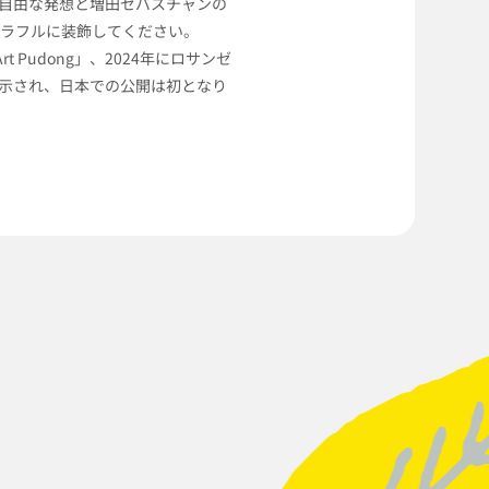
自由な発想と増田セバスチャンの
カラフルに装飾してください。
rt Pudong」、2024年にロサンゼ
es」で展示され、日本での公開は初となり