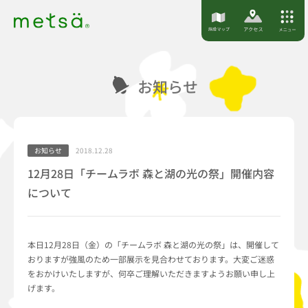
S
k
i
p
お知らせ
t
o
c
o
お知らせ
2018.12.28
n
12月28日「チームラボ 森と湖の光の祭」開催内容
t
について
e
n
t
本日12月28日（金）の「チームラボ 森と湖の光の祭」は、開催して
おりますが強風のため一部展示を見合わせております。大変ご迷惑
をおかけいたしますが、何卒ご理解いただきますようお願い申し上
げます。