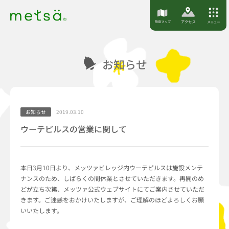
S
k
i
p
お知らせ
t
o
c
o
お知らせ
2019.03.10
n
ウーテピルスの営業に関して
t
e
n
本日3月10日より、メッツァビレッジ内ウーテピルスは施設メンテ
t
ナンスのため、しばらくの間休業とさせていただきます。再開のめ
どが立ち次第、メッツァ公式ウェブサイトにてご案内させていただ
きます。ご迷惑をおかけいたしますが、ご理解のほどよろしくお願
いいたします。