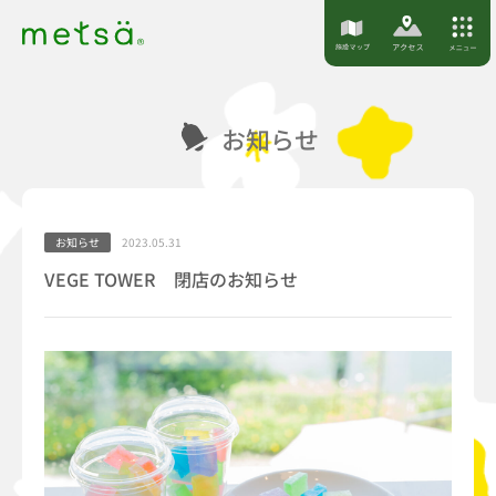
S
k
i
p
お知らせ
t
o
c
o
お知らせ
2023.05.31
n
VEGE TOWER 閉店のお知らせ
t
e
n
t