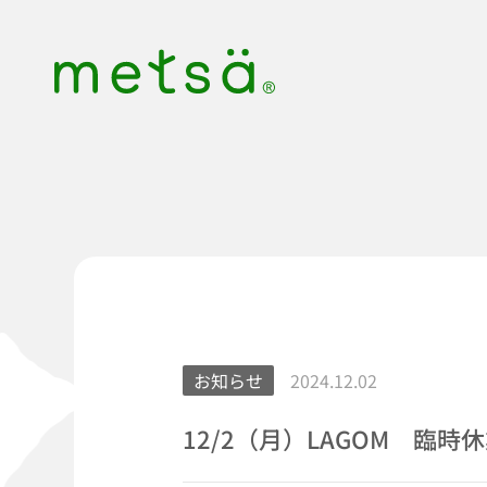
S
k
i
p
t
o
c
o
n
t
e
n
t
お知らせ
2024.12.02
12/2（月）LAGOM 臨時