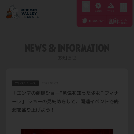
S
k
i
p
t
NEWS & INFORMATION
o
c
お知らせ
o
n
t
プレスリリース
2021.02.02
e
「エンマの劇場ショー“勇気を知った少女” フィナ
n
ーレ」 ショーの見納めをして、関連イベントで終
t
演を盛り上げよう！