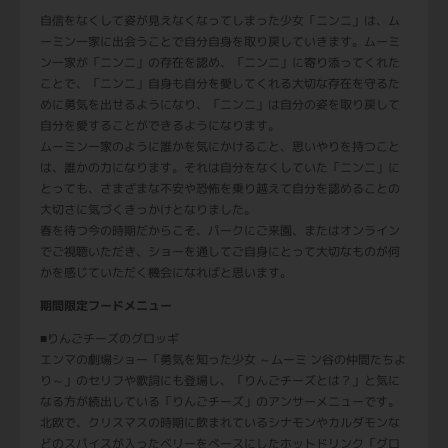
自信をなくして姿が見えなくなってしまった少女「ニンニ」は、ム
ーミン一家に出会うことで自分自身を取り戻していきます。ムーミ
ン一家が「ニンニ」の存在を認め、「ニンニ」に寄り添ってくれた
ことで、「ニンニ」自身も自分を愛してくれる大切な存在を守るた
めに勇気を出せるようになり、「ニンニ」は自分の姿を取り戻して
自分を愛することができるようになります。
ムーミン一家のように誰かを気にかけること、思いやりを持つこと
は、誰かの力になります。それは自分をなくしていた「ニンニ」に
とっても、さまざまな不安や恐怖を乗り越えて自分を認めることの
大切さに気づくきっかけとなりました。
春を待つ今の時期だからこそ、パークにご来園、またはオンライン
でご視聴いただき、ショーを通してご自身にとって大切なものが何
かを感じていただく機会になればと思います。
期間限定フードメニュー
■りんごチーズのグロッギ
エンマの劇場ショー「勇気を知った少女 ～ムーミ ン谷の仲間たちよ
り～」のセリフや歌詞にも登場し、「りんごチーズとは？」と気に
なる方が続出している「りんごチーズ」のアンサーメニューです。
北欧で、クリスマスの時期に飲まれているシナモンやカルダモンな
どのスパイスが入ったベリーをべースにしたホットドリンク「グロ