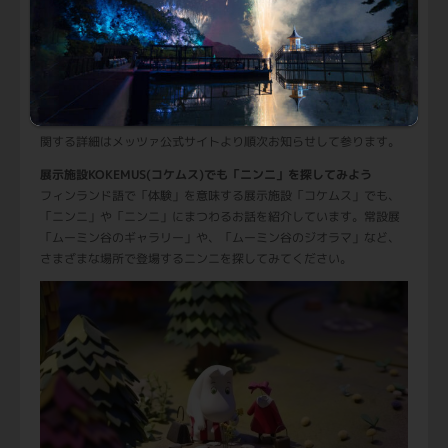
オンラインでパークとつながろう！
「勇気を知った少女 ～ムーミン谷の仲間たちより～」オンライン配
信（予定）
パークにご来園いただくことがかなわない方や、実際にパークで観
賞いただいた後の余韻に浸りたい方のために、ショーをご自宅でお
楽しみいただける動画プログラムを計画しております。動画視聴に
関する詳細はメッツァ公式サイトより順次お知らせして参ります。
展示施設KOKEMUS(コケムス)でも「ニンニ」を探してみよう
フィンランド語で「体験」を意味する展示施設「コケムス」でも、
「ニンニ」や「ニンニ」にまつわるお話を紹介しています。常設展
「ムーミン谷のギャラリー」や、「ムーミン谷のジオラマ」など、
さまざまな場所で登場するニンニを探してみてください。