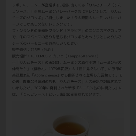
ッギ」に、ニンニが登場するお話に出てくる「りんごチーズ（りん
ごソース）」※をムーミンバレーパーク流にアレンジした「りんご
チーズのグロッギ」が誕生しました！今の時期のムーミンバレーパ
ークでしか楽しめないドリンクです。
フィンランドの陶磁器ブランド「アラビア」のニンニのマグカップ
で、冬のスパイスの香りを感じるグロッギとあっさりとしたりんご
チーズのハーモニーをお楽しみください。
販売価格：715円（税込）
販売場所：KOKEMUS 2Fカフェ（Kauppa&Kahvila）
※「りんごチーズ」の表記は、ムーミンの原作小説『ムーミン谷の
仲間たち』（講談社、1979年初版）の「目に見えない子」に原作の
英語版表記「Apple cheese」から翻訳されて登場した言葉です。そ
の後、度重なる増刷の際も「りんごチーズ」との表記で記載されて
いましたが、2020年に発刊された新版『ムーミン谷の仲間たち』に
は、「りんごソース」という表記に変更されています。