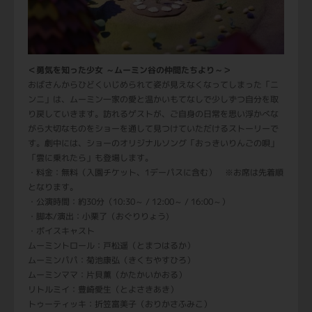
＜勇気を知った少女 ～ムーミン谷の仲間たちより～＞
おばさんからひどくいじめられて姿が見えなくなってしまった「ニ
ンニ」は、ムーミン一家の愛と温かいもてなしで少しずつ自分を取
り戻していきます。訪れるゲストが、ご自身の日常を思い浮かべな
がら大切なものをショーを通して見つけていただけるストーリーで
す。劇中には、ショーのオリジナルソング「おっきいりんごの唄」
「雲に乗れたら」も登場します。
・料金：無料（入園チケット、1デーパスに含む） ※お席は先着順
となります。
・公演時間：約30分（10:30～ / 12:00～ / 16:00～）
・脚本/演出：小栗了（おぐりりょう)
・ボイスキャスト
ムーミントロール：戸松遥（とまつはるか）
ムーミンパパ：菊池康弘（きくちやすひろ）
ムーミンママ：片貝薫（かたかいかおる）
リトルミイ：豊崎愛生（とよさきあき）
トゥーティッキ：折笠富美子（おりかさふみこ）