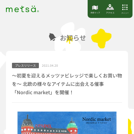
S
k
i
p
お知らせ
t
o
c
o
プレスリリース
2021.04.20
n
～初夏を迎えるメッツァビレッジで楽しくお買い物
t
を～ 北欧の様々なアイテムに出会える催事
e
「Nordic market」を開催！
n
t