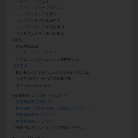
・マロウドイン八王子
レンブラントグループホテル
・レンブラントホテル厚木
・レンブラントホテル海老名
・レンブラントホテル東京町田
・ベストウェスタン東京西葛西
休暇村
・休暇村奥武蔵
ナチュラルファームシティ
・ナチュラルファームシティ農園ホテル
温泉道場
・BIO-RESORT HOTEL＆SPA O Park OGOSE
・ときたまひみつきちCOMORIVER
・おふろcafé utatane
■高速路線バス、直行バスツアー
・
東京駅発高速路線バス
・
南越谷駅（大宮駅経由）発着直行バスツアー
・
新宿駅発直行バスツアー
・
横浜駅発直行バスツアー
※運行日は各社サイトにてご確認ください。
■ムーミンショップ