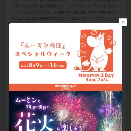
すが、それを取り巻く環境やフィーリングはまさに「コンヴィヴィ
アル」であふれています。四季折々の自然の恵みの食べ物を中心と
したムーミン谷の豊かな食文化と、和気あいあいとくつろぐムーミ
ン谷の仲間たちの姿を通して、心がぽっと温かくなるような気持ち
を感じていただけるような展覧会です。
展覧会の詳細は
こちら
・オフィシャルホテルについては
こちら
・高速路線バス、直行バスツアーについては
こちら