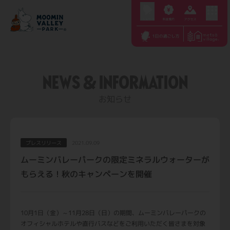
S
k
i
p
t
NEWS & INFORMATION
o
c
お知らせ
o
n
t
プレスリリース
2021.09.09
e
ムーミンバレーパークの限定ミネラルウォーターが
n
もらえる！秋のキャンペーンを開催
t
10月1日（金）～11月28日（日）の期間、ムーミンバレーパークの
オフィシャルホテルや直行バスなどをご利用いただく皆さまを対象