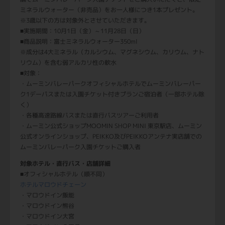
ミネラルウォーター（非売品）をお一人様につき1本プレゼント。
※3歳以下の方は対象外とさせていただきます。
■実施期間：10月1日（金）～11月28日（日）
■商品説明：富士ミネラルウォーター350ml
※成分は4大ミネラル（カルシウム、マグネシウム、カリウム、ナト
リウム）を含む弱アルカリ性の軟水
■対象：
・ムーミンバレーパークオフィシャルホテルでムーミンバレーパー
ク1デーパスまたは入園チケット付きプランご宿泊者（一部ホテル除
く）
・各種高速路線バスまたは直行バスツアーご利用者
・ムーミン公式ショップMOOMIN SHOP MINI 東京駅店、ムーミン
公式オンラインショップ、PEIKKO及びPEIKKOアンテナ実店舗での
ムーミンバレーパーク入園チケットご購入者
対象ホテル・直行バス・店舗詳細
■オフィシャルホテル（順不同）
ホテルマロウドチェーン
・マロウドイン飯能
・マロウドイン熊谷
・マロウドイン大宮