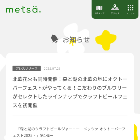
S
k
i
p
お知らせ
t
o
c
o
プレスリリース
2025.07.23
n
北欧花火も同時開催！森と湖の北欧の地にオクトー
t
バーフェストがやってくる！こだわりのブルワリー
e
がセレクトしたラインナップでクラフトビールフェ
n
スを初開催
t
－「森と湖のクラフトビールジャーニー‐メッツァ オクトーバーフ
ェスト2025‐」第1弾－