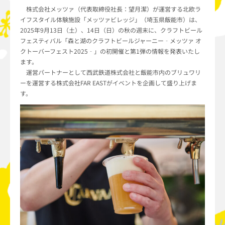
株式会社メッツァ（代表取締役社長：望月潔）が運営する北欧ラ
イフスタイル体験施設「メッツァビレッジ」（埼玉県飯能市）は、
2025年9月13日（土）、14日（日）の秋の週末に、クラフトビール
フェスティバル「森と湖のクラフトビールジャーニー‐メッツァ オ
クトーバーフェスト2025‐」の初開催と第1弾の情報を発表いたし
ます。
運営パートナーとして西武鉄道株式会社と飯能市内のブリュワリ
ーを運営する株式会社FAR EASTがイベントを企画して盛り上げま
す。