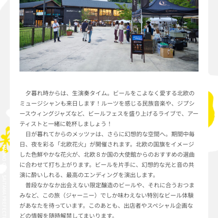
夕暮れ時からは、生演奏タイム。ビールをこよなく愛する北欧の
ミュージシャンも来日します！ルーツを感じる民族音楽や、ジプシ
ースウィングジャズなど、ビールフェスを盛り上げるライブで、アー
ティストと一緒に乾杯しましょう！
日が暮れてからのメッツァは、さらに幻想的な空間へ。期間中毎
日、夜を彩る「北欧花火」が開催されます。北欧の国旗をイメージ
HANNO CITY, SAITAMA PREFECTURE, JAPAN
した色鮮やかな花火が、北欧８か国の大使館からのおすすめの選曲
に合わせて打ち上がります。ビールを片手に、幻想的な光と音の共
演に酔いしれる、最高のエンディングを演出します。
普段なかなか出会えない限定醸造のビールや、それに合うおつま
みなど、この旅（ジャーニー）でしか味わえない特別なビール体験
があなたを待っています。このあとも、出店者やスペシャル企画な
どの情報を随時解禁してまいります。