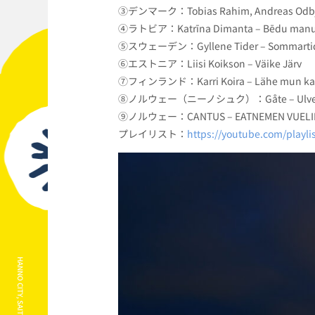
③デンマーク：Tobias Rahim, Andreas Odbj
④ラトビア：Katrīna Dimanta – Bēdu manu 
⑤スウェーデン：Gyllene Tider – Sommarti
⑥エストニア：Liisi Koikson – Väike Järv
⑦フィンランド：Karri Koira – Lähe mun ka
⑧ノルウェー（ニーノシュク）：Gåte – Ulv
⑨ノルウェー：CANTUS – EATNEMEN VUELIE, 
プレイリスト：
https://youtube.com/play