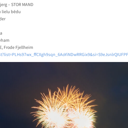
erg – STOR MAND
lielu bēdu
der
a
eham
Frode Fjellheim
list?list=PLHs97wx_ffCXgh9sqn_6AoYiNDwRRGix9&si=S9eJsnlrQIUFP