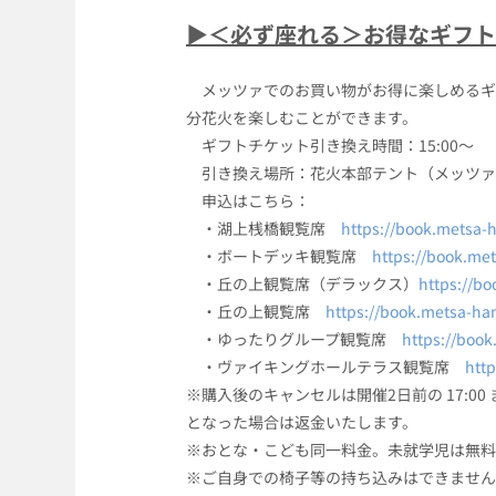
▶＜必ず座れる＞お得なギフト
メッツァでのお買い物がお得に楽しめるギ
分花火を楽しむことができます。
ギフトチケット引き換え時間：15:00～
引き換え場所：花火本部テント（メッツァ
申込はこちら：
・湖上桟橋観覧席
https://book.metsa-
・ボートデッキ観覧席
https://book.me
・丘の上観覧席（デラックス）
https://b
・丘の上観覧席
https://book.metsa-h
・ゆったりグループ観覧席
https://boo
・ヴァイキングホールテラス観覧席
htt
※購入後のキャンセルは開催2日前の 17:
となった場合は返金いたします。
※おとな・こども同一料金。未就学児は無料
※ご自身での椅子等の持ち込みはできません