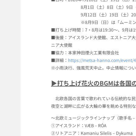
8月1日（土）8日（土）9日（日）10
9月12日（土）19日（土）20日（
※8月9日（日）は「ムーミンの日記念
■打ち上げ時間：7・8月は19:30～、9月は1
■後援：アイスランド大使館、エストニア大
ニア大使館
■協力：本家神田煙火工業有限会社
■詳細：
https://metsa-hanno.com/event/
※小雨決行、強風荒天中止。中止情報につい
▶打ち上げ花火のBGMは各国
北欧各国の言葉で歌われている伝統的な民族
夜空と湖畔に広がる大輪の華を眺める特別な
～北欧ミュージックラインナップ（歌手名 –
①アイスランド：VÆB – RÓA
②リトアニア：Kamaniu Silelis – Dykuma