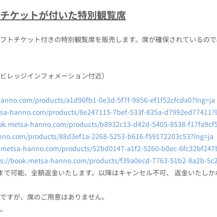
チケットが付いた特別観覧席
フトチケット付きの特別観覧席を販売します。席が確保されているので
ビレッジインフォメーション付近）
hanno.com/products/a1d96fb1-0e3d-5f7f-9856-ef1f52cfcda0?lng=ja
tsa-hanno.com/products/8e247115-7bef-533f-835a-d7992ed77411?
ook.metsa-hanno.com/products/b8932c13-d42d-5405-8538-f17fa9cf5
anno.com/products/88d3ef1a-2268-5253-b616-f59172203c53?lng=ja
k.metsa-hanno.com/products/52bd0147-a1f2-5260-b0ec-6fc32bf247
ps://book.metsa-hanno.com/products/f39a0ecd-7763-51b2-8a2b-5c
00 まで可能、全額返金いたします。以降はキャンセル不可、 返金いた
ですが、席のご用意はありません。
。