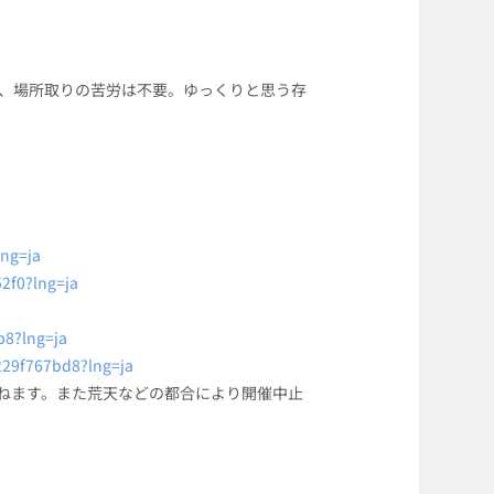
、場所取りの苦労は不要。ゆっくりと思う存
lng=ja
2f0?lng=ja
b8?lng=ja
229f767bd8?lng=ja
しかねます。また荒天などの都合により開催中止