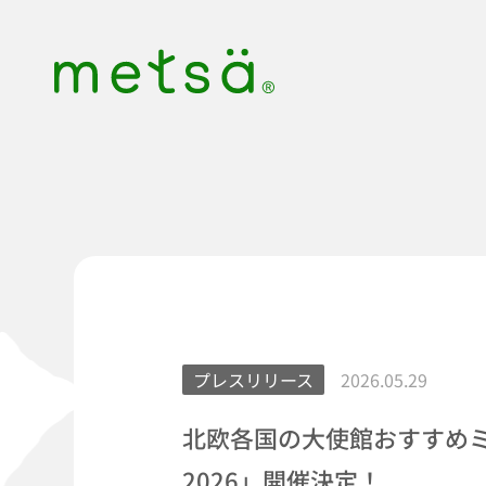
S
k
i
p
t
o
c
o
n
t
e
n
t
プレスリリース
2026.05.29
北欧各国の大使館おすすめ
2026」開催決定！