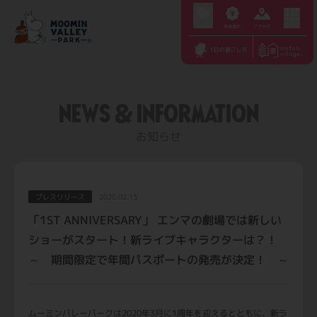
S
k
i
p
t
NEWS & INFORMATION
o
c
お知らせ
o
n
t
プレスリリース
2020.02.13
e
「1ST ANNIVERSARY」 エンマの劇場では新しい
n
ショーがスタート！新ライブキャラクターは？！
t
～ 期間限定で年間パスポートの発売が決定！ ～
ムーミンバレーパークは2020年3月に1周年を迎えるとともに、新ラ