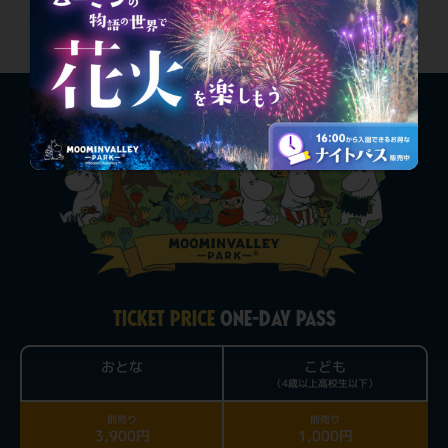
TICKET PRICE
ONE-DAY PASS
おとな
こども
（4歳以上高校生以下）
前売り
前売り
3,900円
1,000円