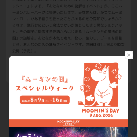
ッシュ！」による、「おとなのための謎解きイベント」が、ここム
ーミンバレーパークに登場いたします。みなさんは、かつてムーミ
ントロールがある帽子を拾ったことがあるのをご存知でしょうか？
それは、飛行おにという魔法つかいが落としたまっ黒なシルクハッ
ト。その帽子に関係する物語からはじまる「ムーミン谷の魔法の地
図」の謎解き。おとなが本気で考え、悩み、協力し、ゴールを目指
せる、おとなのための謎解きイベントです。詳細は3月上旬より順次
公開（予定）。
・場所：ムーミンバレーパーク
・URL：
https://metsa-hanno.com/event/5533/
お知らせ一覧へ戻る