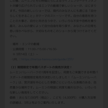
この春、ムーミンとその仲間たちによるライブエンターテインメン
トが繰り広げられているエンマの劇場で新しいショーが、はじまり
ます。今回の新しいショーでは、現代のみなさんにも通じる「自分
らしく生きること」がテーマのストーリーです。自分の意思を持つ
ことの大事さ、自分と向き合う中で、いろいろな不安や恐怖を乗り
越え、みんなの愛によって自分自身を取り戻す、みなさんの日常も
思い浮かべながら、大切なものをこのショーから見つけてみてくだ
さい。
・場所 ：エンマの劇場
・公演時間 ：11:00-/15:00-/16:30-
※ 3月14日（土）～
・URL ：
https://metsa-hanno.com/guide/237/
（2）期間限定で年間パスポートの発売が決定！
ムーミンバレーパークの1周年を記念し、何度もご来園できる年間パ
スポートの期間限定発売が決定いたしました！「ムーミンバレーパ
ーク」は、宮沢湖を中心とした季節ごとにいろんな表情のある、自
然豊かな場所です。ムーミンの物語に何度も触れながら、いろいろ
な新しい発見をしてください。
価格 ：おとな7,000円（税込）、こども（4,000円） ※購入方法等
の詳細は、3月上旬よりご案内いたします。