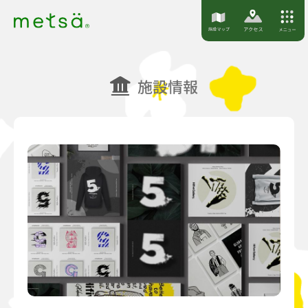
S
k
i
p
施設情報
t
o
c
o
n
t
e
n
t