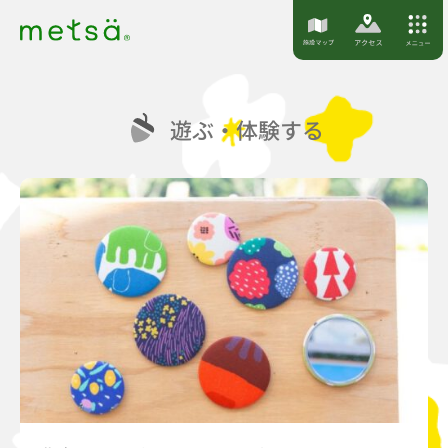
S
k
i
p
遊ぶ・体験する
t
o
c
o
n
t
e
n
t