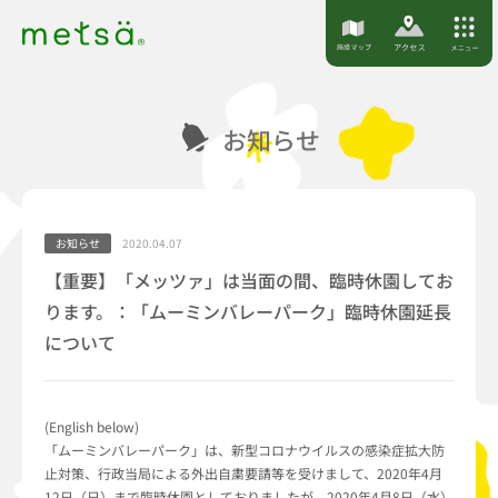
S
k
i
p
お知らせ
t
o
c
o
お知らせ
2020.04.07
n
【重要】「メッツァ」は当面の間、臨時休園してお
t
ります。：「ムーミンバレーパーク」臨時休園延長
e
について
n
t
(English below)
「ムーミンバレーパーク」は、新型コロナウイルスの感染症拡大防
止対策、行政当局による外出自粛要請等を受けまして、2020年4月
12日（日）まで臨時休園としておりましたが、2020年4月8日（水）