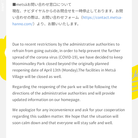
■metsäお問い合わせ窓口について
現在、ナビダイヤルからのお問合せを一時停止しております。お問
い合わせの際は、お問い合わせフォーム（
https://contact.metsa-
hanno.com/
）より、お願いいたします。
Due to recent restrictions by the administrative authorities to
refrain from going outside, in order to help prevent the further
spread of the corona virus (COVID-19), we have decided to keep
Moominvalley Park closed beyond the originally planned
reopening date of April 13th (Monday).The facilities in Metsä
Village will be closed as well.
Regarding the reopening of the park we will be following the
directions of the administrative authorities and will provide
updated information on our homepage.
We apologize for any inconvenience and ask for your cooperation
regarding this sudden matter. We hope that the situation will
soon calm down and that everyone will stay safe and well.