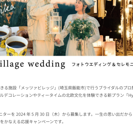
きる施設「メッツァビレッジ」
(
埼玉県飯能市
)
で行うブライダルのプロ
ルデコレーションやティータイムの北欧文化を体験できる新プラン「
H
ニターを
2024
年
5
月
30
日（木）から募集します。一生の思い出だから
をかなえる応援キャンペーンです。