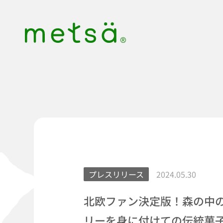
S
k
i
p
t
o
c
o
n
t
e
n
t
プレスリリース
2024.05.30
北欧ファン決定版！森の中
リーを身に付けての伝統菓子