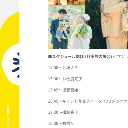
■
スケジュール例
(10
月実施の場合
)
※マジ
14:00～会場入り
15:30～お仕度完了
15:45～撮影開始
16:45～キャンドル＆ティータイム
(
メッツァ
17:30～撮影完了
18:00～お帰り