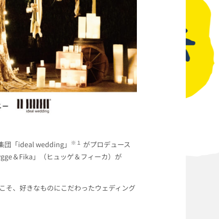
※
１
集団「
ideal wedding
」
がプロデュース
ygge
＆
Fika
」（ヒュッゲ＆フィーカ）が
こそ、好きなものにこだわったウェディング