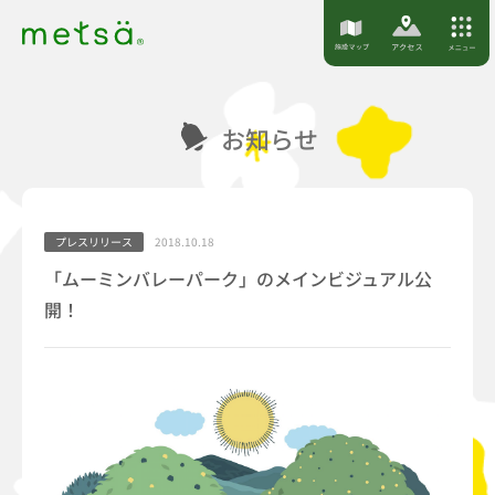
S
k
i
p
お知らせ
t
o
c
o
プレスリリース
2018.10.18
n
「ムーミンバレーパーク」のメインビジュアル公
t
開！
e
n
t