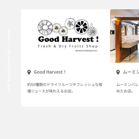
HANNO CITY, SAITAMA PREFECTURE, JAPAN
Good Harvest！
ムーミ
約50種類のドライフルーツやフレッシュな柑
ムーミンバレ
橘ジュースが味わえるお店。
めたお店。