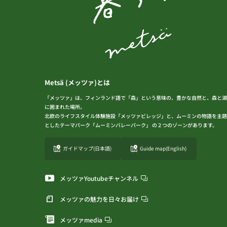
Metsä (メッツァ)とは
「メッツァ」は、フィンランド語で「森」という意味の、豊かな自然と、森と湖
に囲まれた場所。
北欧のライフスタイル体験施設「メッツァビレッジ」と、ムーミンの物語を主題
としたテーマパーク「ムーミンバレーパーク」 の２つのゾーンがあります。
ガイドマップ(日本語)
Guide map(English)
メッツァYoutubeチャンネル
メッツァの魅力を日々お届け
メッツァmedia