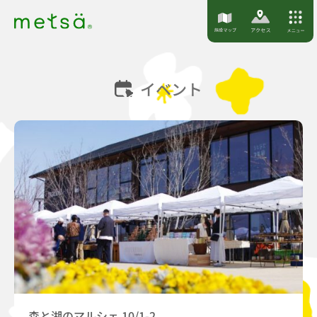
S
k
i
p
イベント
t
o
c
o
n
t
e
n
t
森と湖のマルシェ 10/1-2