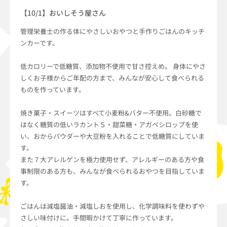
【10/1】おいしそう屋さん
管理栄養士の作る体にやさしいおやつと手作りごはんのキッチ
ンカーです。
低カロリーで低糖質、添加物不使用で甘さ控えめ。 身体にやさ
しくお子様からご年配の方まで、みんなが安心して食べられる
ものを作っています。
焼き菓子・スイーツはすべて小麦粉&バター不使用。白砂糖で
はなく糖質の低いラカントＳ・甜菜糖・アガベシロップを使
い、おからパウダーや大豆粉を入れることで低糖質にしていま
す。
また７大アレルゲンを極力使用せず、アレルギーのある方や食
事制限のある方も、みんなが食べられるおやつを目指していま
す。
ごはんは減塩醤油・減塩しおを使用し、化学調味料を使わずや
さしい味付けに。手間暇かけて丁寧に作っています。