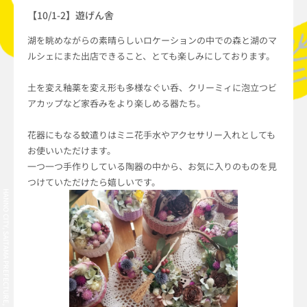
【10/1-2】遊げん舎
湖を眺めながらの素晴らしいロケーションの中での森と湖のマ
ルシェにまた出店できること、とても楽しみにしております。
土を変え釉薬を変え形も多様なぐい呑、クリーミィに泡立つビ
アカップなど家呑みをより楽しめる器たち。
花器にもなる蚊遣りはミニ花手水やアクセサリー入れとしても
お使いいただけます。
一つ一つ手作りしている陶器の中から、お気に入りのものを見
つけていただけたら嬉しいです。
HANNO CITY, SAITAMA PREFECTURE, JAPAN