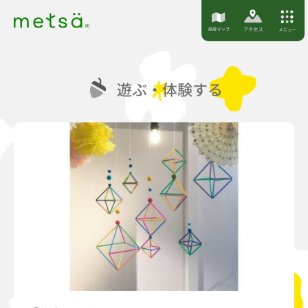
S
k
i
p
遊ぶ・体験する
t
o
c
o
n
t
e
n
t