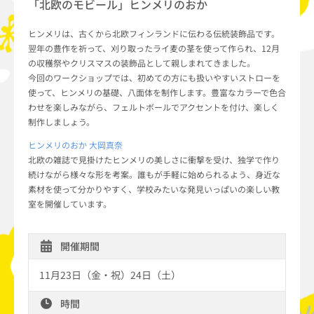
「北欧のモビール」ヒンメリのおか
ヒンメリは、古くから北欧フィンランドに伝わる伝統装飾品です。
翌年の豊作を祈って、刈り取ったライ麦の茎を使って作られ、12月
の収穫祭やクリスマスの装飾品として親しまれてきました。
今回のワークショップでは、初めての方にも扱いやすいストローを
使って、ヒンメリの基礎、八面体を制作します。豊富なカラーで色合
わせを楽しみながら、フェルトボールでアクセントを付け、楽しく
制作しましょう。
ヒンメリのおか 大岡真奈
北欧の雑誌で見掛けたヒンメリの美しさに衝撃を受け、独学で作り
続けながら様々な形を考案。誰もが手軽に始められるよう、身近な
素材を使って分かりやすく、学校みたいな発見いっぱいの楽しい教
室を開催しています。
開催期間
11月23日（金・祝）24日（土）
時間